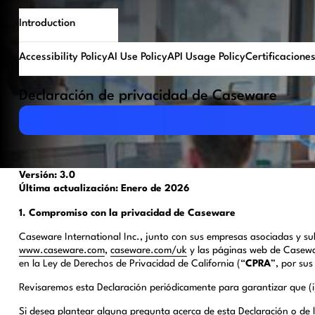
Introduction
Accessibility Policy
AI Use Policy
API Usage Policy
Certificacione
Declaración de privacidad de Caseware
Download PDF
Versión: 3.0
Última actualización: Enero de 2026
1. Compromiso con la privacidad de Caseware
Caseware International Inc., junto con sus empresas asociadas y sub
www.
c
aseware.com
,
caseware.com/uk
y las páginas web de Casewar
en la Ley de Derechos de Privacidad de California (“
CPRA
”, por sus 
Revisaremos esta Declaración periódicamente para garantizar que (i)
Si desea plantear alguna pregunta acerca de esta Declaración o de 