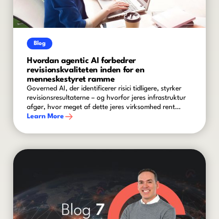
Blog
Hvordan agentic AI forbedrer
revisionskvaliteten inden for en
menneskestyret ramme
Governed AI, der identificerer risici tidligere, styrker
revisionsresultaterne – og hvorfor jeres infrastruktur
afgør, hvor meget af dette jeres virksomhed rent
faktisk kan udnytte.
Learn More