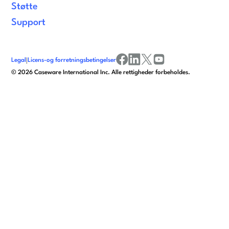
Støtte
Support
Legal
|
Licens-og forretningsbetingelser
facebook
linkedin
x/twitter
youtube
©
2026
Caseware International Inc. Alle rettigheder forbeholdes.