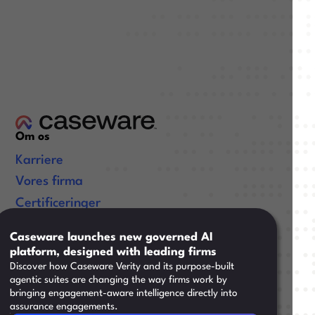
Om os
Karriere
Vores firma
Certificeringer
Nyttige links
Caseware launches new governed AI
platform, designed with leading firms
Ressourcer
Discover how Caseware Verity and its purpose-built
Støtte
agentic suites are changing the way firms work by
bringing engagement-aware intelligence directly into
Support
assurance engagements.