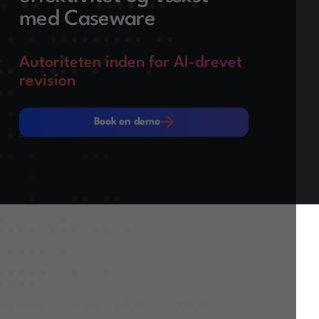
med Caseware
Autoriteten inden for AI-drevet
revision
Book en demo
Book en demo