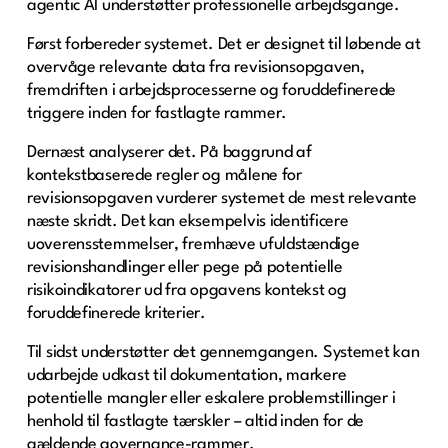
agentic AI understøtter professionelle arbejdsgange.
Først forbereder systemet. Det er designet til løbende at
overvåge relevante data fra revisionsopgaven,
fremdriften i arbejdsprocesserne og foruddefinerede
triggere inden for fastlagte rammer.
Dernæst analyserer det. På baggrund af
kontekstbaserede regler og målene for
revisionsopgaven vurderer systemet de mest relevante
næste skridt. Det kan eksempelvis identificere
uoverensstemmelser, fremhæve ufuldstændige
revisionshandlinger eller pege på potentielle
risikoindikatorer ud fra opgavens kontekst og
foruddefinerede kriterier.
Til sidst understøtter det gennemgangen. Systemet kan
udarbejde udkast til dokumentation, markere
potentielle mangler eller eskalere problemstillinger i
henhold til fastlagte tærskler – altid inden for de
gældende governance-rammer.