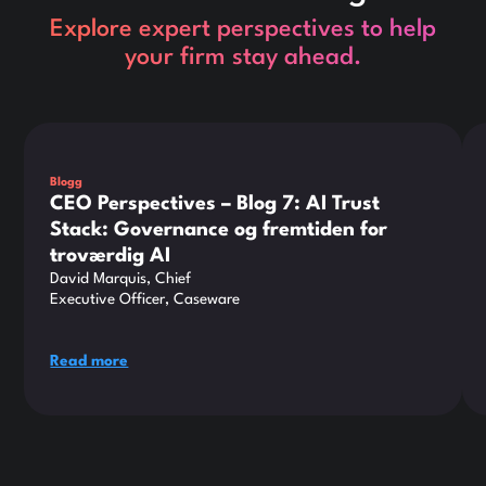
Explore expert perspectives to help
your firm stay ahead.
Dette er noget tekst inde i en div-blok.
Det
Blogg
CEO Perspectives – Blog 7: AI Trust
Stack: Governance og fremtiden for
troværdig AI
David Marquis, Chief
Executive Officer, Caseware
Read more