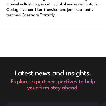
manuel indtastning, er det nu, I skal ændre den historie.
Opdag, hvordan I kan transformere jeres substantiv
test med Caseware Extractly.
Latest news and insights.
Explore expert perspectives to help
your firm stay ahead.
Dette er noget tekst inde i en div-blok.
Det