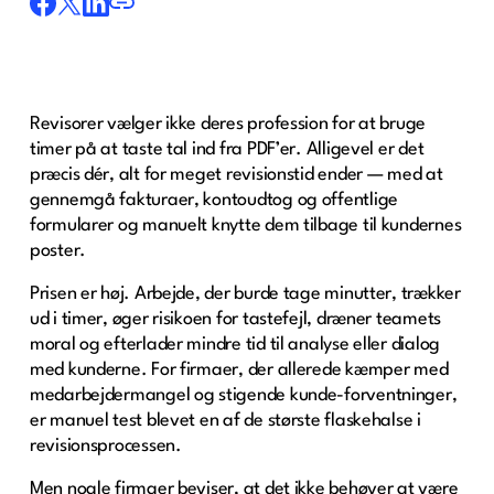
Revisorer vælger ikke deres profession for at bruge
timer på at taste tal ind fra PDF’er. Alligevel er det
præcis dér, alt for meget revisionstid ender — med at
gennemgå fakturaer, kontoudtog og offentlige
formularer og manuelt knytte dem tilbage til kundernes
poster.
Prisen er høj. Arbejde, der burde tage minutter, trækker
ud i timer, øger risikoen for tastefejl, dræner teamets
moral og efterlader mindre tid til analyse eller dialog
med kunderne. For firmaer, der allerede kæmper med
medarbejdermangel og stigende kunde-forventninger,
er manuel test blevet en af de største flaskehalse i
revisionsprocessen.
Men nogle firmaer beviser, at det ikke behøver at være