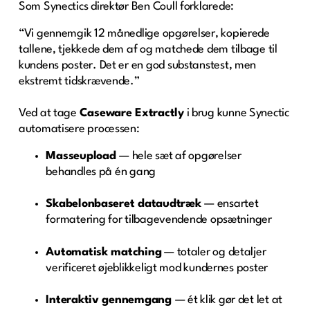
Som Synectics direktør Ben Coull forklarede:
“Vi gennemgik 12 månedlige opgørelser, kopierede
tallene, tjekkede dem af og matchede dem tilbage til
kundens poster. Det er en god substans­test, men
ekstremt tidskrævende.”
Ved at tage
Caseware Extractly
i brug kunne Synectic
automatisere processen:
Masseupload
— hele sæt af opgørelser
behandles på én gang
Skabelonbaseret dataudtræk
— ensartet
formatering for tilbagevendende opsætninger
Automatisk matching
— totaler og detaljer
verificeret øjeblikkeligt mod kundernes poster
Interaktiv gennemgang
— ét klik gør det let at