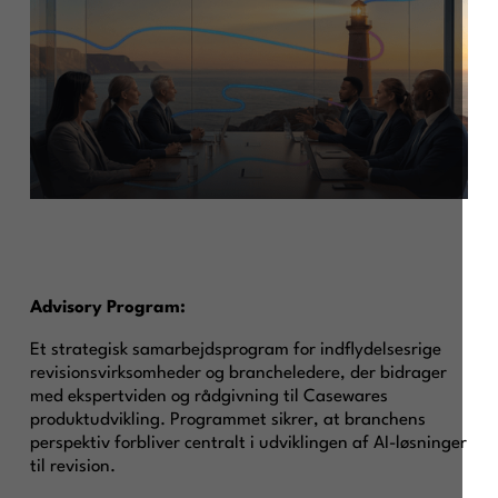
Advisory Program:
Et strategisk samarbejdsprogram for indflydelsesrige
revisionsvirksomheder og brancheledere, der bidrager
med ekspertviden og rådgivning til Casewares
produktudvikling. Programmet sikrer, at branchens
perspektiv forbliver centralt i udviklingen af AI-løsninger
til revision.