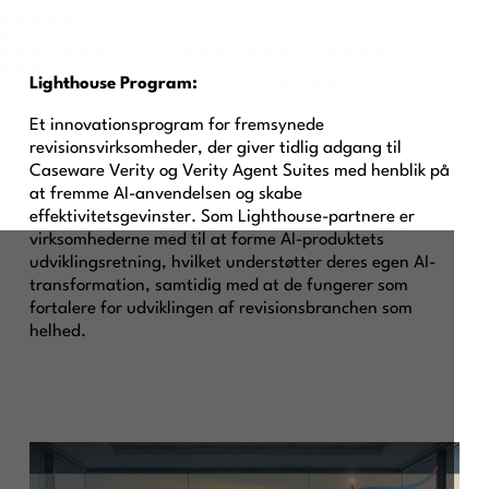
Lighthouse Program:
Et innovationsprogram for fremsynede
revisionsvirksomheder, der giver tidlig adgang til
Caseware Verity og Verity Agent Suites med henblik på
at fremme AI-anvendelsen og skabe
effektivitetsgevinster. Som Lighthouse-partnere er
virksomhederne med til at forme AI-produktets
udviklingsretning, hvilket understøtter deres egen AI-
transformation, samtidig med at de fungerer som
fortalere for udviklingen af revisionsbranchen som
helhed.