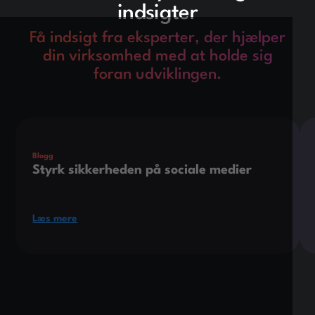
indsigter
Få indsigt fra eksperter, der hjælper
din virksomhed med at holde sig
foran udviklingen.
Dette er noget tekst inde i en div-blok.
Det
Blogg
Styrk sikkerheden på sociale medier
Læs mere