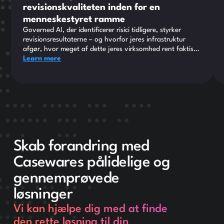
revisionskvaliteten inden for en
menneskestyret ramme
Governed AI, der identificerer risici tidligere, styrker
revisionsresultaterne – og hvorfor jeres infrastruktur
afgør, hvor meget af dette jeres virksomhed rent faktisk
kan udnytte.
Learn more
Skab forandring med
Casewares pålidelige og
gennemprøvede
løsninger
Vi kan hjælpe dig med at finde
den rette løsning til din