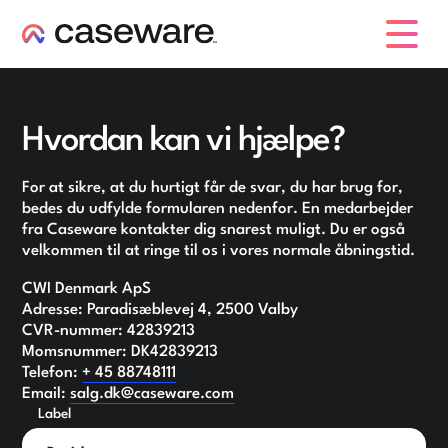
caseware logo
Hvordan kan vi hjælpe?
For at sikre, at du hurtigt får de svar, du har brug for,
bedes du udfylde formularen nedenfor. En medarbejder
fra Caseware kontakter dig snarest muligt. Du er også
velkommen til at ringe til os i vores normale åbningstid.
CWI Denmark ApS
Adresse: Paradisæblevej 4, 2500 Valby
CVR-nummer: 42839213
Momsnummer: DK42839213
Telefon:
+ 45 88748111
Email:
salg.dk@caseware.com
Label