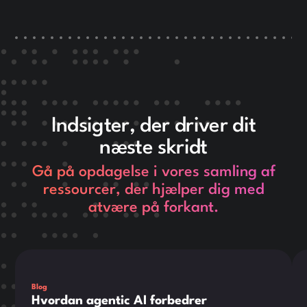
Indsigter, der driver dit
næste skridt
Gå på opdagelse i vores samling af
ressourcer, der hjælper dig med
atvære på forkant.
This is some text inside of a div block.
Thi
Blog
Hvordan agentic AI forbedrer