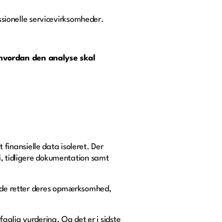
essionelle servicevirksomheder.
hvordan den analyse skal
inansielle data isoleret. Der
i, tidligere dokumentation samt
or de retter deres opmærksomhed,
faglig vurdering. Og det er i sidste