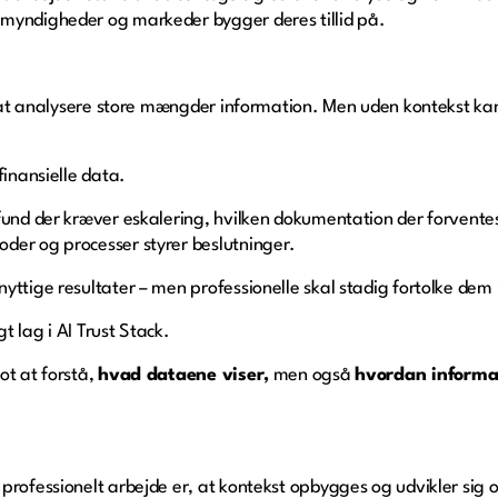
myndigheder og markeder bygger deres tillid på.
il at analysere store mængder information. Men uden kontekst k
finansielle data.
fund der kræver eskalering, hvilken dokumentation der forventes
der og processer styrer beslutninger.
yttige resultater – men professionelle skal stadig fortolke dem
gt lag i AI Trust Stack.
ot at forstå,
hvad dataene viser,
men også
hvordan informat
professionelt arbejde er, at kontekst opbygges og udvikler sig o