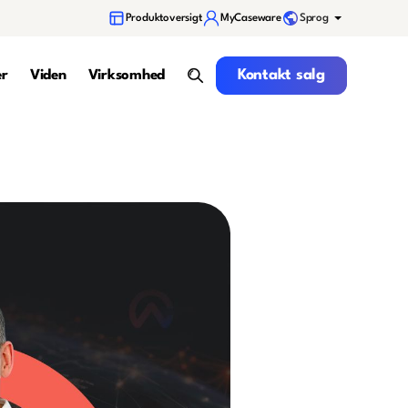
Sprog
Produktoversigt
MyCaseware
Kontakt salg
Kontakt salg
er
Viden
Virksomhed
search