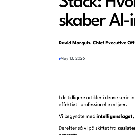
Stack: Hvor
skaber AI-i
David Marquis, Chief Executive Of
May 13, 2026
I de tidligere artikler i denne serie
effektivt i professionelle miljøer.
Vi begyndte med
intelligenslaget,
Derefter så vi på skiftet fra
assisten