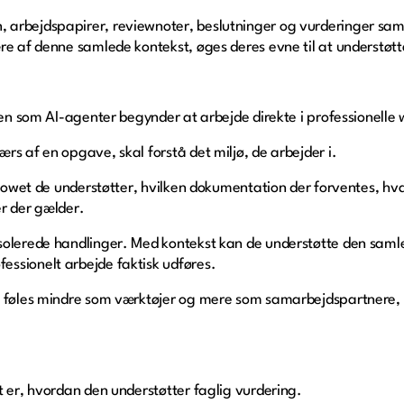
arbejdspapirer, reviewnoter, beslutninger og vurderinger sam
re af denne samlede kontekst, øges deres evne til at understøt
den som AI-agenter begynder at arbejde direkte i professionelle
rs af en opgave, skal forstå det miljø, de arbejder i.
kflowet de understøtter, hvilken dokumentation der forventes, hv
r der gælder.
solerede handlinger. Med kontekst kan de understøtte den sam
ssionelt arbejde faktisk udføres.
t føles mindre som værktøjer og mere som samarbejdspartnere, 
t er, hvordan den understøtter faglig vurdering.