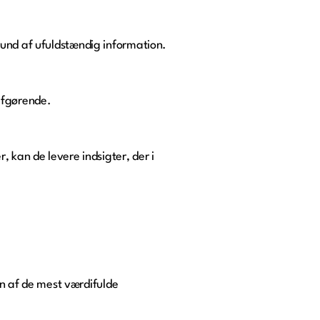
rund af ufuldstændig information.
afgørende.
 kan de levere indsigter, der i
 en af de mest værdifulde