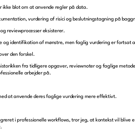
er ikke blot om at anvende regler på data.
kumentation, vurdering af risici og beslutningstagning på bagg
- og reviewprocesser eksisterer.
og identifikation af mønstre, men faglig vurdering er fortsat 
over den forskel.
storikken fra tidligere opgaver, reviewnoter og faglige metoder,
fessionelle arbejder på.
med at anvende deres faglige vurdering mere effektivt.
reret i professionelle workflows, tror jeg, at kontekst vil blive
.