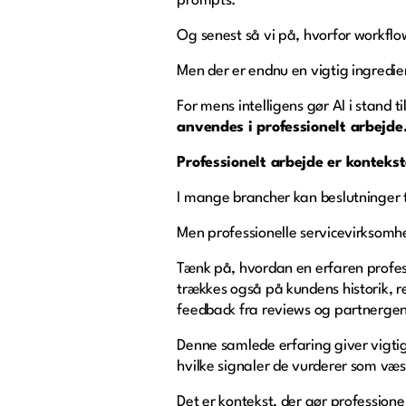
prompts.
Og senest så vi på, hvorfor workflow
Men der er endnu en vigtig ingredie
For mens intelligens gør AI i stand 
anvendes i professionelt arbejde
Professionelt arbejde er kontek
I mange brancher kan beslutninger 
Men professionelle servicevirksomhe
Tænk på, hvordan en erfaren profes
trækkes også på kundens historik, r
feedback fra reviews og partnerg
Denne samlede erfaring giver vigtig
hvilke signaler de vurderer som væse
Det er kontekst, der gør professione