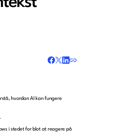
ntekst
forstå, hvordan AI kan fungere
.
ws i stedet for blot at reagere på