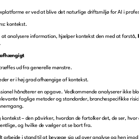
platforme er ved at blive det naturlige driftsmiljø for AI i prof
ns: kontekst.
til at analysere information, hjælper kontekst den med at forstå,
.
stafhængigt
træffes ud fra generelle mønstre.
der er i høj grad afhængige af kontekst.
sionel håndterer en opgave. Vedkommende analyserer ikke blot f
elevante faglige metoder og standarder, branchespecifikke risic
ennemgang.
 kontekst – den påvirker, hvordan de fortolker det, de ser, hv
ntlige, og hvilke de vælger at se bort fra.
lt arbejde i stand til at bevæge sig ud over analyse og hen imod 