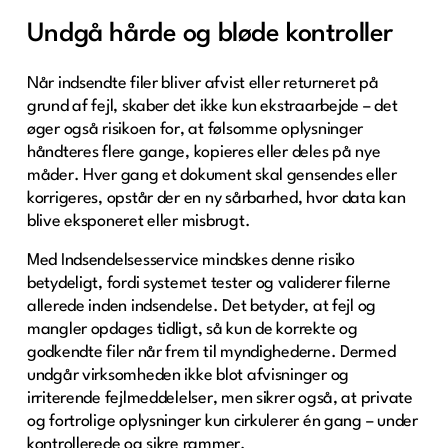
Undgå hårde og bløde kontroller
Når indsendte filer bliver afvist eller returneret på
grund af fejl, skaber det ikke kun ekstraarbejde – det
øger også risikoen for, at følsomme oplysninger
håndteres flere gange, kopieres eller deles på nye
måder. Hver gang et dokument skal gensendes eller
korrigeres, opstår der en ny sårbarhed, hvor data kan
blive eksponeret eller misbrugt.
Med Indsendelsesservice mindskes denne risiko
betydeligt, fordi systemet tester og validerer filerne
allerede inden indsendelse. Det betyder, at fejl og
mangler opdages tidligt, så kun de korrekte og
godkendte filer når frem til myndighederne. Dermed
undgår virksomheden ikke blot afvisninger og
irriterende fejlmeddelelser, men sikrer også, at private
og fortrolige oplysninger kun cirkulerer én gang – under
kontrollerede og sikre rammer.