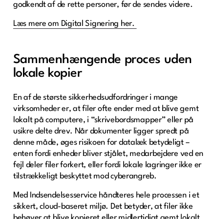
godkendt af de rette personer, før de sendes videre.
Læs mere om Digital Signering her.
Sammenhængende proces uden
lokale kopier
En af de største sikkerhedsudfordringer i mange
virksomheder er, at filer ofte ender med at blive gemt
lokalt på computere, i “skrivebordsmapper” eller på
usikre delte drev. Når dokumenter ligger spredt på
denne måde, øges risikoen for datalæk betydeligt –
enten fordi enheder bliver stjålet, medarbejdere ved en
fejl deler filer forkert, eller fordi lokale lagringer ikke er
tilstrækkeligt beskyttet mod cyberangreb.
Med Indsendelsesservice håndteres hele processen i et
sikkert, cloud-baseret miljø. Det betyder, at filer ikke
behøver at blive kopieret eller midlertidigt gemt lokalt