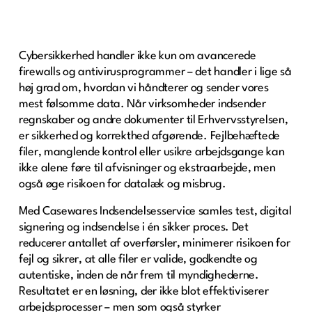
Cybersikkerhed handler ikke kun om avancerede
firewalls og antivirusprogrammer – det handler i lige så
høj grad om, hvordan vi håndterer og sender vores
mest følsomme data. Når virksomheder indsender
regnskaber og andre dokumenter til Erhvervsstyrelsen,
er sikkerhed og korrekthed afgørende. Fejlbehæftede
filer, manglende kontrol eller usikre arbejdsgange kan
ikke alene føre til afvisninger og ekstraarbejde, men
også øge risikoen for datalæk og misbrug.
Med Casewares Indsendelsesservice samles test, digital
signering og indsendelse i én sikker proces. Det
reducerer antallet af overførsler, minimerer risikoen for
fejl og sikrer, at alle filer er valide, godkendte og
autentiske, inden de når frem til myndighederne.
Resultatet er en løsning, der ikke blot effektiviserer
arbejdsprocesser – men som også styrker