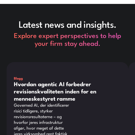
Latest news and insights.
Explore expert perspectives to help
your firm stay ahead.
Dette er noget tekst inde i en div-blok.
Det
Blogg
Hvordan agentic AI forbedrer
revisionskvaliteten inden for en
menneskestyret ramme
Governed AI, der identificerer
risici tidligere, styrker
revisionsresultaterne – og
hvorfor jeres infrastruktur
afgør, hvor meget af dette
jeres virksomhed rent faktisk