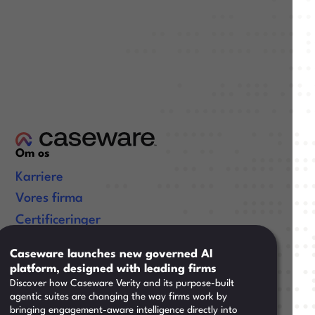
Om os
Karriere
Vores firma
Certificeringer
Nyttige links
Caseware launches new governed AI
platform, designed with leading firms
Ressourcer
Discover how Caseware Verity and its purpose-built
Støtte
agentic suites are changing the way firms work by
bringing engagement-aware intelligence directly into
Support