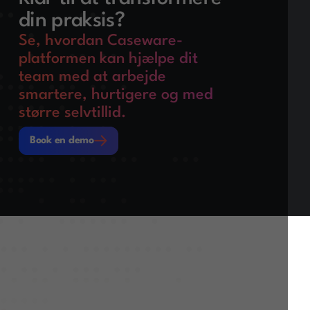
din praksis?
Se, hvordan Caseware-
platformen kan hjælpe dit
team med at arbejde
smartere, hurtigere og med
større selvtillid.
Book en demo
Book en demo