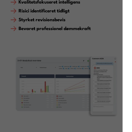
Kvalitetsfokuseret intelligens
Risici identificeret tidligt
Styrket revisionsbevis
Bevaret professionel dømmekraft