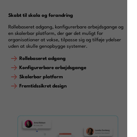
Skabt til skala og forandring
Rollebaseret adgang, konfigurerbare arbejdsgange og
en skalerbar platform, der gør det muligt for
organisationer at vokse, tilpasse sig og tilføje ydelser
uden at skulle genopbygge systemer.
Rollebaseret adgang
Konfigurerbare arbejdsgange
Skalerbar platform
Fremtidssikret design