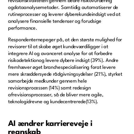
revisionskvaliteten gennem bedre risikovurdering
ogdataanalysemetoder. Samtidig automatiserer de
rutineprocesser og leverer dyberekundeindsigt ved at
analysere finansielle tendenser og forudsige
performance.
Respondenternepeger på, at den største mulighed for
revisorer til at skabe øget kundeværdiligger i at
integrere AI og avanceret analyse for at forbedre
risikodetektionog levere dybere indsigt (39%). Andre
fremhæver øget branchespecialisering forat levere
mere skræddersyede rådgivningsydelser (21%), styrket
samarbejde medkunder gennem hele
revisionsprocessen (14%) samt redesign
afrevisionsprocesser, så de bliver mere agile,
teknologidrevne og kundecentrerede(13%).
AI ændrer karriereveje i
regnskab