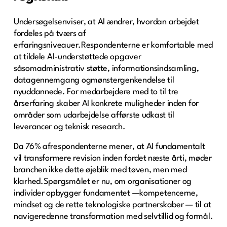
Undersøgelsenviser, at AI ændrer, hvordan arbejdet
fordeles på tværs af
erfaringsniveauer.Respondenterne er komfortable med
at tildele AI-understøttede opgaver
såsomadministrativ støtte, informationsindsamling,
datagennemgang ogmønstergenkendelse til
nyuddannede. For medarbejdere med to til tre
årserfaring skaber AI konkrete muligheder inden for
områder som udarbejdelse afførste udkast til
leverancer og teknisk research.
Da 76% afrespondenterne mener, at AI fundamentalt
vil transformere revision inden fordet næste årti, møder
branchen ikke dette øjeblik med tøven, men med
klarhed.Spørgsmålet er nu, om organisationer og
individer opbygger fundamentet —kompetencerne,
mindset og de rette teknologiske partnerskaber — til at
navigeredenne transformation med selvtillid og formål.