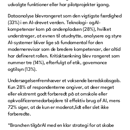
udvalgte funktioner eller har pilotprojekter igang.
Dataanalyse blevrangeret som den vigtigste færdighed
(33%) i en AI-drevet verden. Teknologi- ogAI-
kompetencer kom på andenpladsen (28%), hvilket
understreger, at evnen til atudnytte, analysere og styre
AI-systemer bliver lige så fundamental for den
modernerevisor som de bredere kompetencer, der altid
har defineret rollen. Kritisktænkning blev rangeret som
nummer tre (14%), efterfulgt af etik, governance
ogtilsyn (13%).
Undersøgelsenfremhæver et voksende beredskabsgab.
Kun 28% af respondenterne angiver, at deer meget
eller ekstremt godt forberedt på at omskole eller
opkvalificeremedarbejdere til effektiv brug af AI, mens
72% siger, at de kun er moderat,lidt eller slet ikke
forberedte.
“Branchen tilgårAI med en klar strategi for at skabe