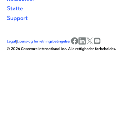
Støtte
Support
Legal
|
Licens-og forretningsbetingelser
facebook
linkedin
x/twitter
youtube
©
2026
Caseware International Inc. Alle rettigheder forbeholdes.