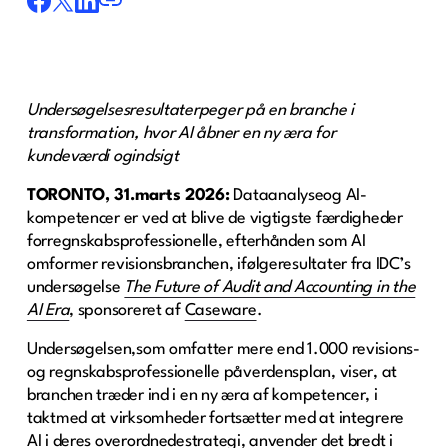
Undersøgelsesresultaterpeger på en branche i
transformation, hvor AI åbner en ny æra for
kundeværdi ogindsigt
TORONTO, 31.marts 2026:
Dataanalyseog AI-
kompetencer er ved at blive de vigtigste færdigheder
forregnskabsprofessionelle, efterhånden som AI
omformer revisionsbranchen, ifølgeresultater fra IDC’s
undersøgelse
The Future of Audit and Accounting in the
AI Era
, sponsoreret af
Caseware
.
Undersøgelsen,som omfatter mere end 1.000 revisions-
og regnskabsprofessionelle påverdensplan, viser, at
branchen træder ind i en ny æra af kompetencer, i
taktmed at virksomheder fortsætter med at integrere
AI i deres overordnedestrategi, anvender det bredt i