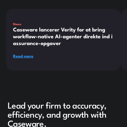
This is some text inside of a div block.
Thi
News
Caseware lancerer Verity for at bring
workflow-native AI-agenter direkte ind i
assurance-opgaver
Read more
Lead your firm to accuracy,
efficiency, and growth with
Caseware.