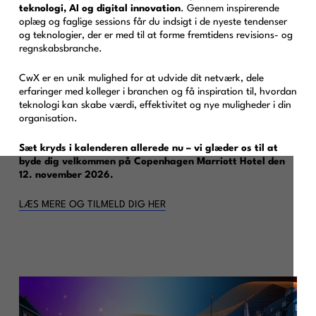
teknologi, AI og digital innovation
. Gennem inspirerende
oplæg og faglige sessions får du indsigt i de nyeste tendenser
og teknologier, der er med til at forme fremtidens revisions- og
regnskabsbranche.
CwX er en unik mulighed for at udvide dit netværk, dele
erfaringer med kolleger i branchen og få inspiration til, hvordan
teknologi kan skabe værdi, effektivitet og nye muligheder i din
organisation.
Sæt kryds i kalenderen allerede nu – vi glæder os til at
byde dig velkommen på Copenhagen Marriott Hotel den
12. november 2026.
LÆS MERE OG TILMELD DIG HER