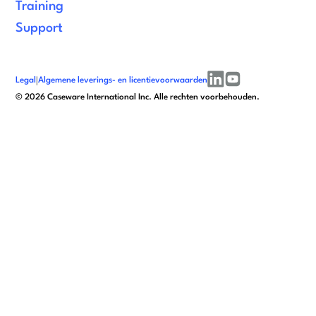
Training
Support
Legal
|
Algemene leverings- en licentievoorwaarden
linkedin
youtube
©
2026
Caseware International Inc. Alle rechten voorbehouden.