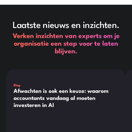
Laatste nieuws en inzichten.
Verken inzichten van experts om je
organisatie een stap voor te laten
blijven.
Dit is wat tekst in een div-blok.
Dit
Blog
Afwachten is ook een keuze: waarom
accountants vandaag al moeten
investeren in AI