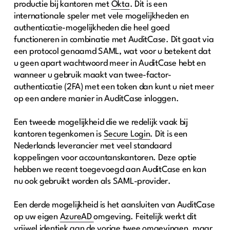
productie bij kantoren met
Okta
. Dit is een
internationale speler met vele mogelijkheden en
authenticatie-mogelijkheden die heel goed
functioneren in combinatie met AuditCase. Dit gaat via
een protocol genaamd SAML, wat voor u betekent dat
u geen apart wachtwoord meer in AuditCase hebt en
wanneer u gebruik maakt van twee-factor-
authenticatie (2FA) met een token dan kunt u niet meer
op een andere manier in AuditCase inloggen.
Een tweede mogelijkheid die we redelijk vaak bij
kantoren tegenkomen is
Secure Login
. Dit is een
Nederlands leverancier met veel standaard
koppelingen voor accountanskantoren. Deze optie
hebben we recent toegevoegd aan AuditCase en kan
nu ook gebruikt worden als SAML-provider.
Een derde mogelijkheid is het aansluiten van AuditCase
op uw eigen
AzureAD
omgeving. Feitelijk werkt dit
vrijwel identiek aan de vorige twee omgevingen, maar