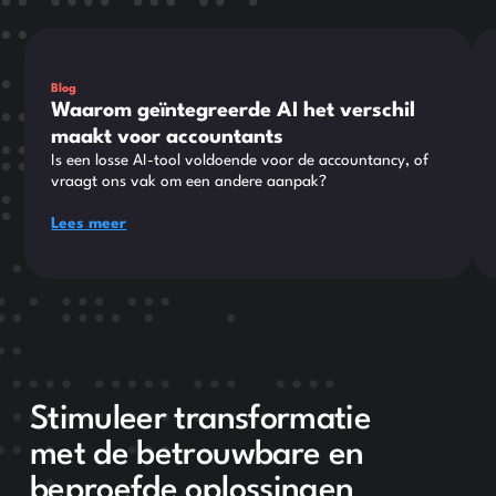
This is some text inside of a div block.
Thi
Blog
Waarom geïntegreerde AI het verschil
maakt voor accountants
Is een losse AI-tool voldoende voor de accountancy, of
vraagt ons vak om een andere aanpak?
Lees meer
Stimuleer transformatie
met de betrouwbare en
beproefde oplossingen