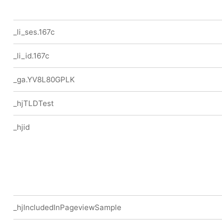
_li_ses.167c
_li_id.167c
_ga.YV8L80GPLK
_hjTLDTest
_hjid
_hjIncludedInPageviewSample