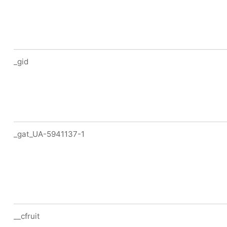
_gid
_gat_UA-5941137-1
__cfruit