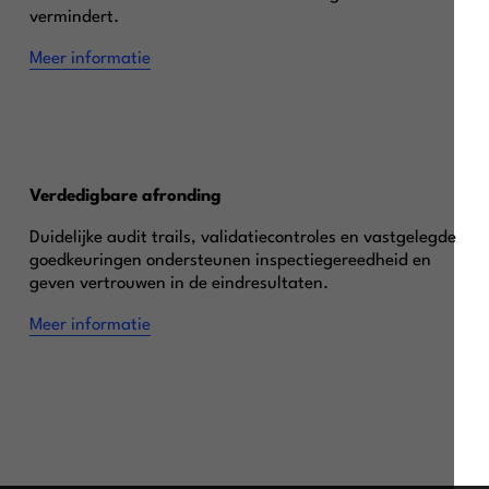
vermindert.
Meer informatie
Verdedigbare afronding
Duidelijke audit trails, validatiecontroles en vastgelegde
goedkeuringen ondersteunen inspectiegereedheid en
geven vertrouwen in de eindresultaten.
Meer informatie