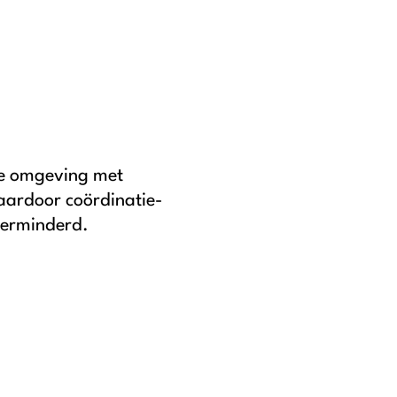
e omgeving met
aardoor coördinatie-
verminderd.