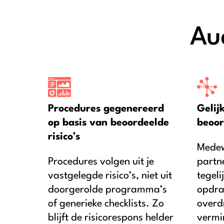
Aud
Procedures gegenereerd
Gelij
op basis van beoordeelde
beoor
risico’s
Medew
Procedures volgen uit je
partn
vastgelegde risico’s, niet uit
tegeli
doorgerolde programma’s
opdra
of generieke checklists. Zo
overd
blijft de risicorespons helder
vermi