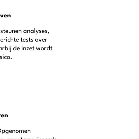
even
steunen analyses,
richte tests over
rbij de inzet wordt
sico.
ren
Opgenomen