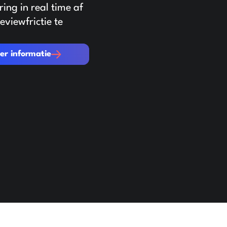
ing in real time af
eviewfrictie te
rmatie
er informatie