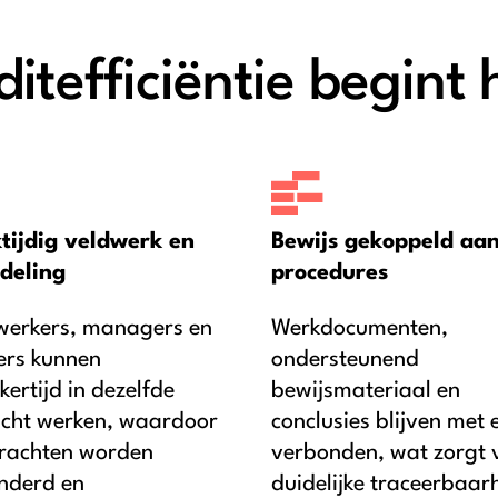
itefficiëntie begint 
ktijdig veldwerk en
Bewijs gekoppeld aa
deling
procedures
erkers, managers en
Werkdocumenten,
ers kunnen
ondersteunend
jkertijd in dezelfde
bewijsmateriaal en
cht werken, waardoor
conclusies blijven met 
rachten worden
verbonden, wat zorgt 
nderd en
duidelijke traceerbaar