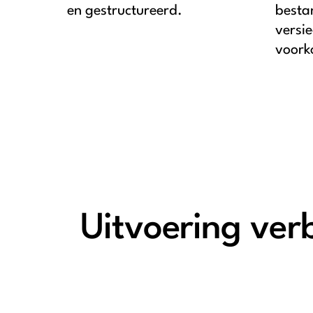
en gestructureerd.
besta
versi
voork
Uitvoering ver