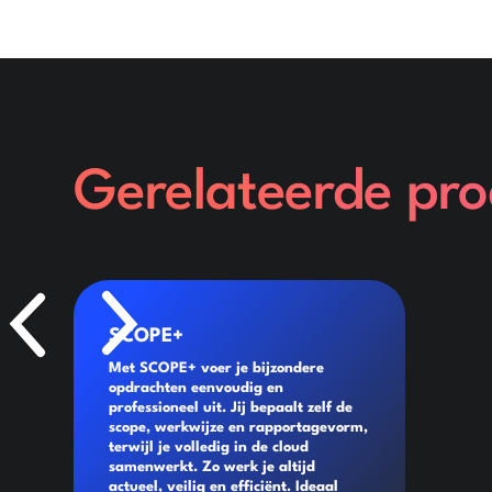
Gerelateerde pr
SCOPE+
Met SCOPE+ voer je bijzondere
opdrachten eenvoudig en
professioneel uit. Jij bepaalt zelf de
scope, werkwijze en rapportagevorm,
terwijl je volledig in de cloud
samenwerkt. Zo werk je altijd
actueel, veilig en efficiënt. Ideaal