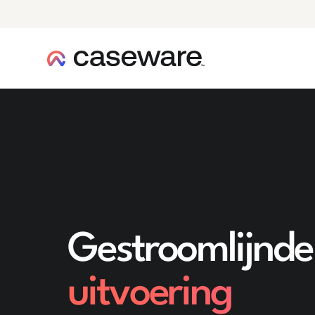
caseware logo
Gestroomlijnde
uitvoering