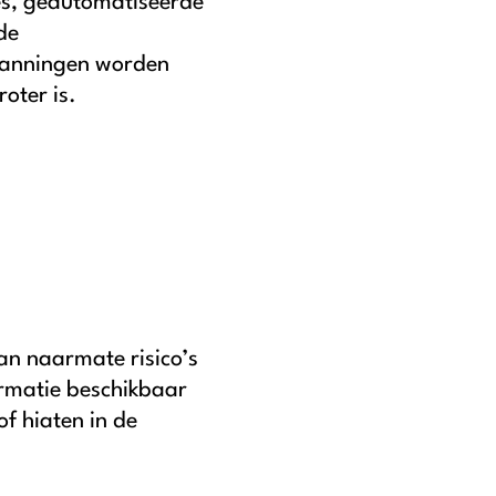
es, geautomatiseerde
de
panningen worden
oter is.
an naarmate risico’s
rmatie beschikbaar
f hiaten in de