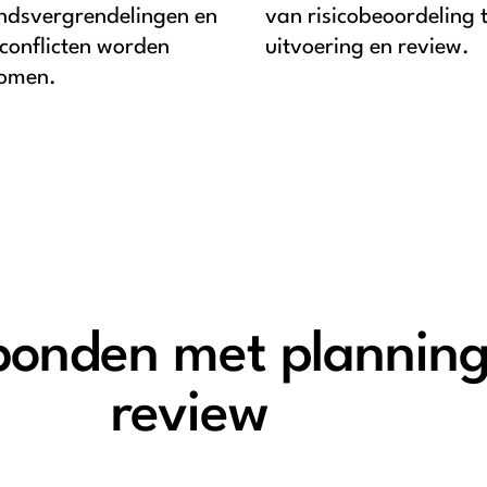
ndsvergrendelingen en
van risicobeoordeling 
econflicten worden
uitvoering en review.
omen.
bonden met planning
review