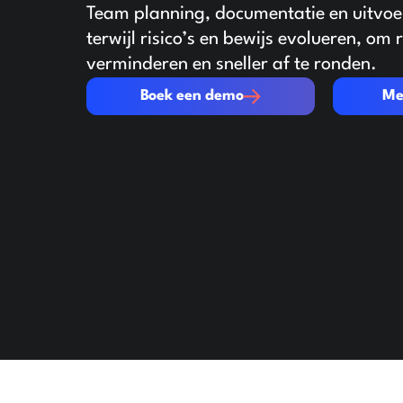
Team planning, documentatie en uitvoer
terwijl risico’s en bewijs evolueren, om r
verminderen en sneller af te ronden.
Boek een demo
Meer info
Boek een demo
Me