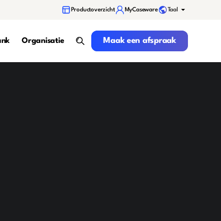
Taal
Productoverzicht
MyCaseware
Maak een afspraak
Maak een afspraak
ank
Organisatie
search