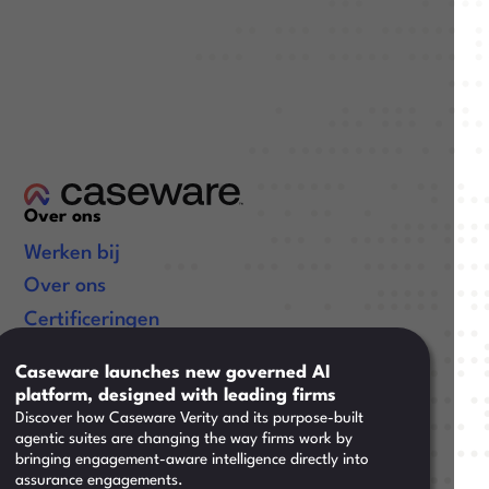
Over ons
Werken bij
Over ons
Certificeringen
Handige links
Caseware launches new governed AI
platform, designed with leading firms
Kennisbank
Discover how Caseware Verity and its purpose-built
Training
agentic suites are changing the way firms work by
bringing engagement-aware intelligence directly into
Support
assurance engagements.