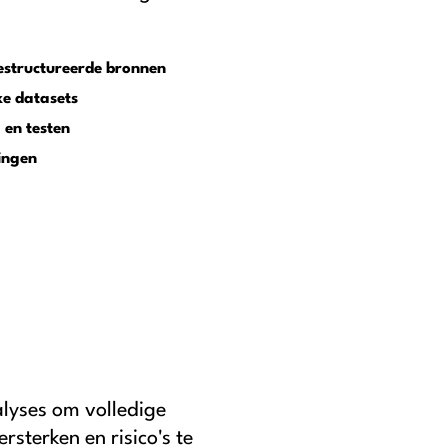
estructureerde bronnen
e datasets
en testen
ringen
lyses om volledige
ersterken en risico's te