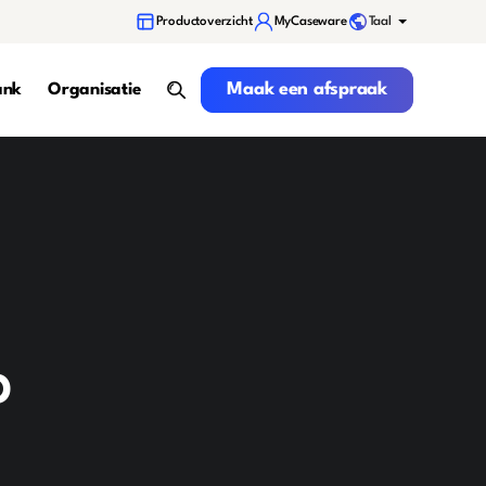
Taal
Productoverzicht
MyCaseware
Maak een afspraak
Maak een afspraak
ank
Organisatie
search
p