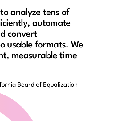
to analyze tens of
ficiently, automate
d convert
to usable formats. We
ant, measurable time
ifornia Board of Equalization