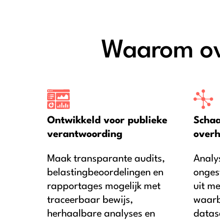
Waarom ov
Ontwikkeld voor publieke
Schaa
verantwoording
overh
Maak transparante audits,
Analy
belastingbeoordelingen en
onges
rapportages mogelijk met
uit m
traceerbaar bewijs,
waarbi
herhaalbare analyses en
datas