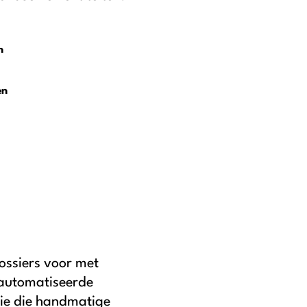
n
en
ossiers voor met
eautomatiseerde
ie die handmatige