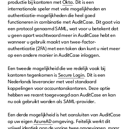
productie bij kantoren met
Okta
. Dit is een
internationale speler met vele mogelijkheden en
authenticatie-mogelijkheden die heel goed
functioneren in combinatie met AuditCase. Dit gaat via
een protocol genaamd SAML, wat voor u betekent dat
u geen apart wachtwoord meer in AuditCase hebt en
wanneer u gebruik maakt van twee-factor-
authenticatie (2FA) met een token dan kunt u niet meer
op een andere manier in AuditCase inloggen.
Een tweede mogelijkheid die we redelijk vaak bij
kantoren tegenkomen is
Secure Login
. Dit is een
Nederlands leverancier met veel standaard
koppelingen voor accountanskantoren. Deze optie
hebben we recent toegevoegd aan AuditCase en kan
nu ook gebruikt worden als SAML-provider.
Een derde mogelijkheid is het aansluiten van AuditCase
op uw eigen
AzureAD
omgeving. Feitelijk werkt dit
vrijwel identiek aan de vorige twee omgevingen, maar