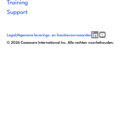
Training
Support
Legal
|
Algemene leverings- en licentievoorwaarden
linkedin
youtube
©
2026
Caseware International Inc. Alle rechten voorbehouden.