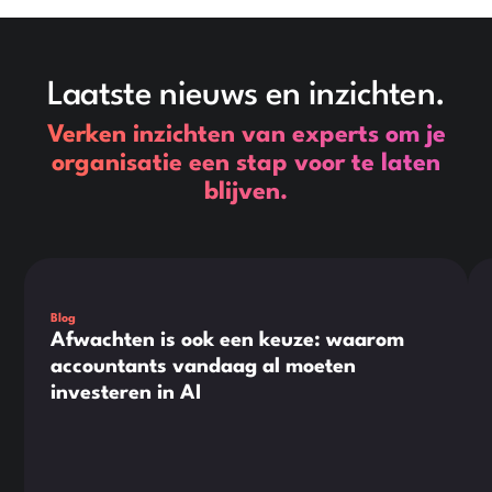
Laatste nieuws en inzichten.
Verken inzichten van experts om je
organisatie een stap voor te laten
blijven.
Dit is wat tekst in een div-blok.
Dit
Blog
Afwachten is ook een keuze: waarom
accountants vandaag al moeten
investeren in AI