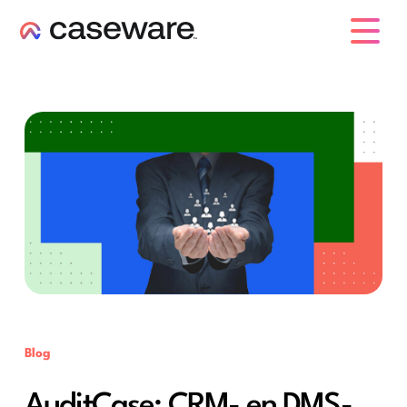
caseware logo
Blog
AuditCase: CRM- en DMS-