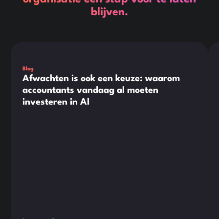
blijven.
Dit is wat tekst in een div-blok.
Dit
Blog
Afwachten is ook een keuze: waarom
accountants vandaag al moeten
investeren in AI