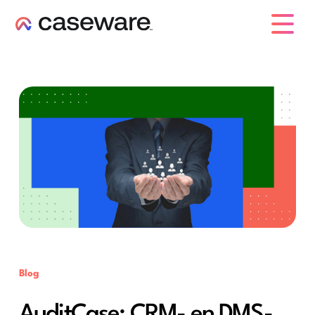
caseware logo
Blog
AuditCase: CRM- en DMS-