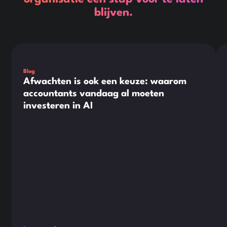
blijven.
Dit is wat tekst in een div-blok.
Dit
Blog
Afwachten is ook een keuze: waarom
accountants vandaag al moeten
investeren in AI