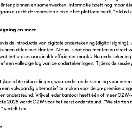
ciënter plannen en samenwerken. Informatie hoeft nog maar één
aan nu echt de voordelen zien die het platform biedt,” aldus 
signing en meer
n is de introductie van digitale ondertekening (digital signin
r kunnen delen met klanten. Nieuw is dat documenten nu direct
wat het proces aanzienlijk efficiënter maakt. Na ondertekenin
usief een volledige log van de ondertekeningen. Tijdens de sessi
ijkgerichte uitbreidingen, waaronder ondersteuning voor veren
 een volwaardig alternatief te maken voor de on-premise omgev
ondersteund. Vrijwel ieder kantoor heeft één of meer OZW-kla
ate 2025 wordt OZW voor het eerst ondersteund. “We starten m
,” vertelt Lex.
e