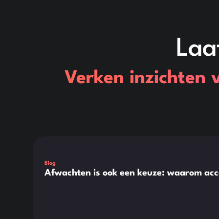
Laa
Verken inzichten 
Dit is wat tekst in een div-blok.
Blog
Afwachten is ook een keuze: waarom acc