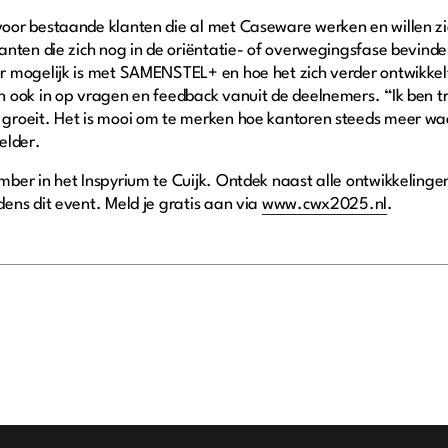
oor bestaande klanten die al met Caseware werken en willen z
nten die zich nog in de oriëntatie- of overwegingsfase bevinde
 mogelijk is met SAMENSTEL+ en hoe het zich verder ontwikkelt.
 ook in op vragen en feedback vanuit de deelnemers. “Ik ben t
roeit. Het is mooi om te merken hoe kantoren steeds meer waar
Gelder.
ber in het Inspyrium te Cuijk. Ontdek naast alle ontwikkeli
ens dit event. Meld je gratis aan via
www.cwx2025.nl
.