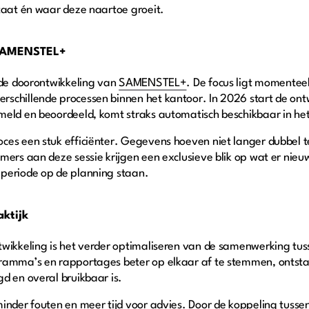
staat én waar deze naartoe groeit.
n SAMENSTEL+
 de doorontwikkeling van
SAMENSTEL+
. De focus ligt momentee
schillende processen binnen het kantoor. In 2026 start de ont
ameld en beoordeeld, komt straks automatisch beschikbaar in 
ces een stuk efficiënter. Gegevens hoeven niet langer dubbel t
mers aan deze sessie krijgen een exclusieve blik op wat er nieu
 periode op de planning staan.
ktijk
twikkeling is het verder optimaliseren van de samenwerking tus
gramma’s en rapportages beter op elkaar af te stemmen, ontsta
gd en overal bruikbaar is.
inder fouten en meer tijd voor advies. Door de koppeling tusse