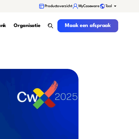
Taal
Productoverzicht
MyCaseware
Maak een afspraak
Maak een afspraak
ank
Organisatie
search