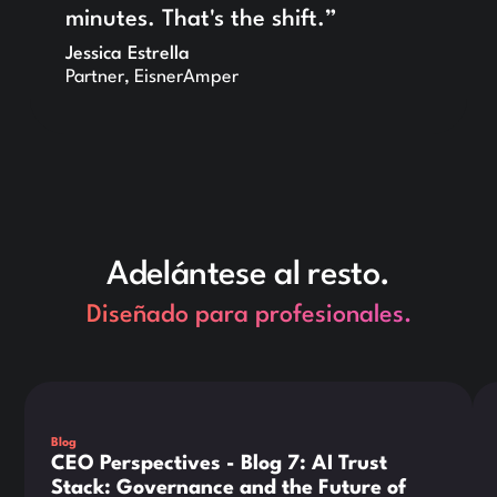
minutes. That's the shift.”
Jessica Estrella
Partner, EisnerAmper
Adelántese al resto.
Diseñado para profesionales.
This is some text inside of a div block.
Thi
Blog
CEO Perspectives - Blog 7: AI Trust
Stack: Governance and the Future of