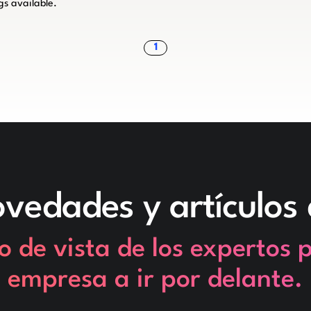
ngs available.
1
vedades y artículos 
o de vista de los expertos 
empresa a ir por delante.