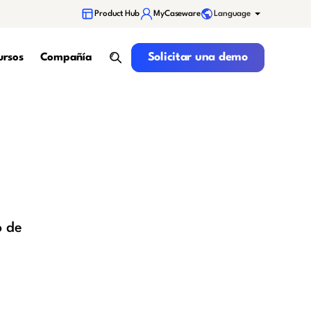
Language
Product Hub
MyCaseware
Solicitar una demo
Solicitar una demo
ursos
Compañía
search
o de