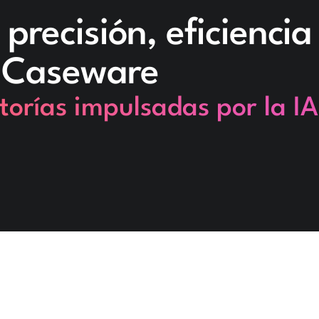
precisión, eficiencia
n Caseware
torías impulsadas por la IA