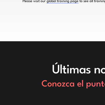
Please visit our
global training page
to see all traini
Últimas no
Conozca el punt