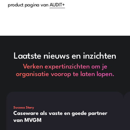
product pagina van
AUDIT+
Laatste nieuws en inzichten
Verken expertinzichten om je
organisatie voorop te laten lopen.
Dit is wat tekst in een div-blok.
Dit
Success Story
Caseware als vaste en goede partner
van MVGM