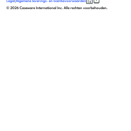
Legal
|
Algemene leverings- en licentievoorwaarden
linkedin
youtube
©
2026
Caseware International Inc. Alle rechten voorbehouden.