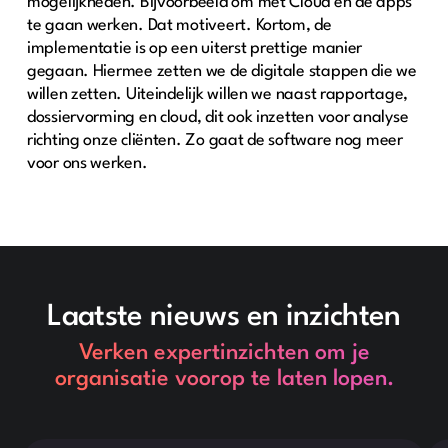
mogelijkheden. Bijvoorbeeld om met Cloud en de apps
te gaan werken. Dat motiveert. Kortom, de
implementatie is op een uiterst prettige manier
gegaan. Hiermee zetten we de digitale stappen die we
willen zetten. Uiteindelijk willen we naast rapportage,
dossiervorming en cloud, dit ook inzetten voor analyse
richting onze cliënten. Zo gaat de software nog meer
voor ons werken.
Laatste nieuws en inzichten
Verken expertinzichten om je
organisatie voorop te laten lopen.
Dit is wat tekst in een div-blok.
Dit