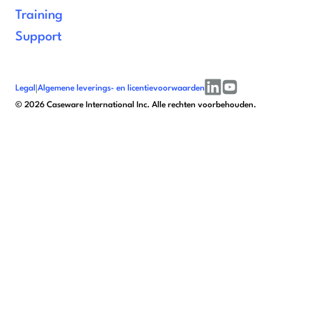
Training
Support
Legal
|
Algemene leverings- en licentievoorwaarden
linkedin
youtube
©
2026
Caseware International Inc. Alle rechten voorbehouden.