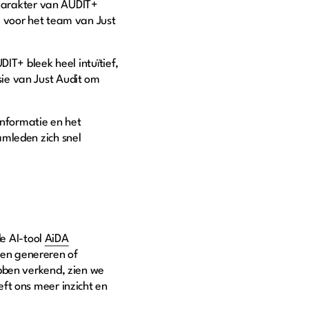
e karakter van AUDIT+
l voor het team van Just
IT+ bleek heel intuïtief,
isie van Just Audit om
informatie en het
amleden zich snel
de AI-tool
AiDA
en genereren of
bben verkend, zien we
ft ons meer inzicht en