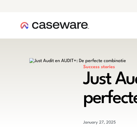
caseware logo
Success stories
Just Au
perfect
January 27, 2025