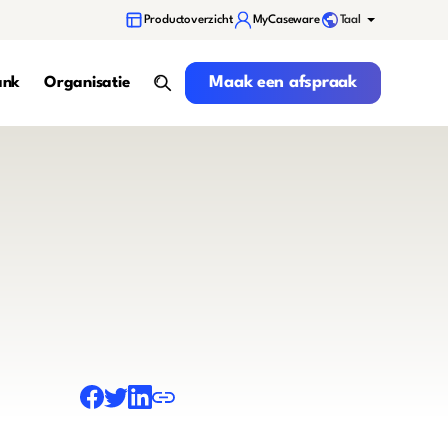
Taal
Productoverzicht
MyCaseware
Maak een afspraak
Maak een afspraak
ank
Organisatie
search