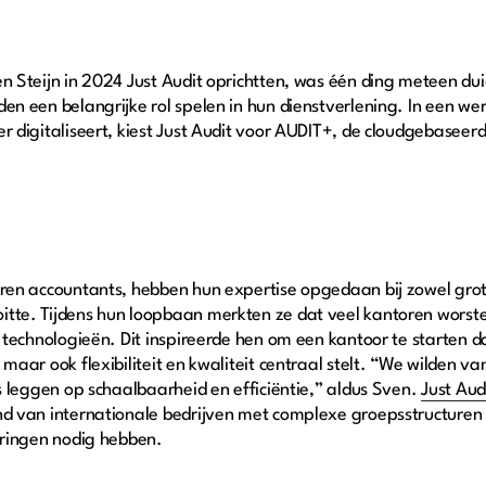
n Steijn in 2024 Just Audit oprichtten, was één ding meteen duid
en een belangrijke rol spelen in hun dienstverlening. In een we
r digitaliseert, kiest Just Audit voor AUDIT+, de cloudgebaseer
ren accountants, hebben hun expertise opgedaan bij zowel grote
tte. Tijdens hun loopbaan merkten ze dat veel kantoren worst
 technologieën. Dit inspireerde hen om een kantoor te starten da
 maar ook flexibiliteit en kwaliteit centraal stelt. “We wilden 
us leggen op schaalbaarheid en efficiëntie,” aldus Sven.
Just Aud
d van internationale bedrijven met complexe groepsstructuren to
aringen nodig hebben.