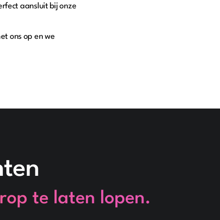
fect aansluit bij onze
et ons op en we
hten
rop te laten lopen.