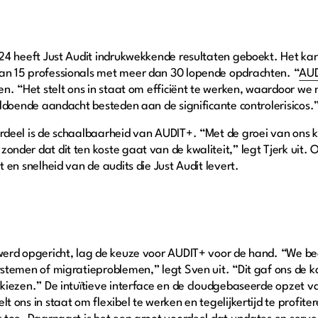
024 heeft Just Audit indrukwekkende resultaten geboekt. Het ka
an 15 professionals met meer dan 30 lopende opdrachten. “
AU
en. “Het stelt ons in staat om efficiënt te werken, waardoor we
voldoende aandacht besteden aan de significante controlerisicos.
ordeel is de schaalbaarheid van AUDIT+. “Met de groei van ons
onder dat dit ten koste gaat van de kwaliteit,” legt Tjerk uit.
t en snelheid van de audits die Just Audit levert.
 werd opgericht, lag de keuze voor AUDIT+ voor de hand. “We 
ystemen of migratieproblemen,” legt Sven uit. “Dit gaf ons de 
 kiezen.” De intuïtieve interface en de cloudgebaseerde opzet
t ons in staat om flexibel te werken en tegelijkertijd te profit