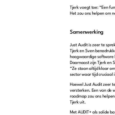
Tjerk voegt toe: “Een fu
Het zou ons helpen om n
Samenwerking
Just Audit is zeer te spr
Tjerk en Sven benadrukke
hoogwaardige software le
Daarnaast zijn Tjerk en
“Ze staan altijd klaar o
sector waar tijd cruciaal
Hoewel Just Audit zeer t
versterken. Een van de w
roadmap zou ons helpen 
Tjerk uit.
Met AUDIT+ als solide ba