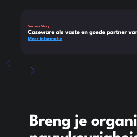
Dit is wat tekst in een div-blok.
Success Story
Caseware als vaste en goede partner 
Meer informatie
Breng je organ