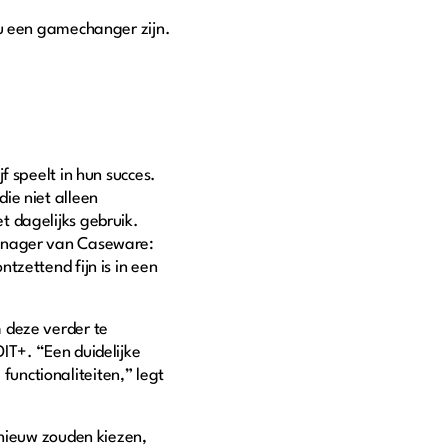
ou een gamechanger zijn.
f speelt in hun succes.
ie niet alleen
t dagelijks gebruik.
manager van Caseware:
tzettend fijn is in een
 deze verder te
IT+. “Een duidelijke
unctionaliteiten,” legt
pnieuw zouden kiezen,