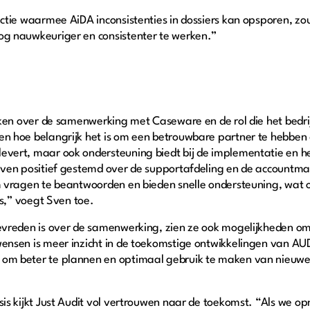
nctie waarmee AiDA inconsistenties in dossiers kan opsporen, z
og nauwkeuriger en consistenter te werken.”
eken over de samenwerking met Caseware en de rol die het bedrij
n hoe belangrijk het is om een betrouwbare partner te hebben d
vert, maar ook ondersteuning biedt bij de implementatie en he
 Sven positief gestemd over de supportafdeling en de account
m vragen te beantwoorden en bieden snelle ondersteuning, wat on
 is,” voegt Sven toe.
evreden is over de samenwerking, zien ze ook mogelijkheden om
ensen is meer inzicht in de toekomstige ontwikkelingen van AUD
om beter te plannen en optimaal gebruik te maken van nieuwe f
sis kijkt Just Audit vol vertrouwen naar de toekomst. “Als we o