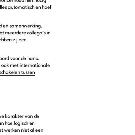
eronderhoud niet nodig
lles automatisch en hoef
eid en samenwerking.
et meerdere collega’s in
ebben zij een
woord voor de hand.
 ook met internationale
schakelen tussen
ve karakter van de
an hoe logisch en
et werken niet alleen