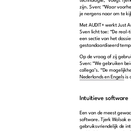
technologie,” voegt Tjer
zijn. Sven: “Waar voorh
je nergens naar om te ki
Met AUDIT+ werkt Just Au
Sven licht toe: “De real
een sectie van het dossi
gestandaardiseerd templa
Op de vraag of zij gebr
Sven: “We gebruiken bei
collega’s. “De mogelijkh
Nederlands en Engels
is 
Intuïtieve software
Een van de meest gewaard
software. Tjerk Wolsak e
gebruiksvriendelijk de i