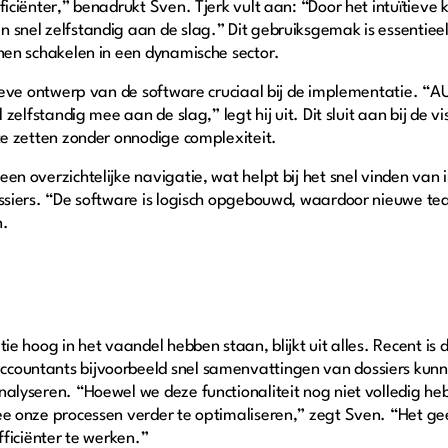
ficiënter,” benadrukt Sven. Tjerk vult aan: “Door het intuïtiev
snel zelfstandig aan de slag.” Dit gebruiksgemak is essentiee
nnen schakelen in een dynamische sector.
ieve ontwerp van de software cruciaal bij de implementatie. “AUD
 zelfstandig mee aan de slag,” legt hij uit. Dit sluit aan bij de v
te zetten zonder onnodige complexiteit.
en overzichtelijke navigatie, wat helpt bij het snel vinden van 
ssiers. “De software is logisch opgebouwd, waardoor nieuwe te
an.
ie hoog in het vaandel hebben staan, blijkt uit alles. Recent is 
ountants bijvoorbeeld snel samenvattingen van dossiers kunn
alyseren. “Hoewel we deze functionaliteit nog niet volledig he
e onze processen verder te optimaliseren,” zegt Sven. “Het gee
fficiënter te werken.”