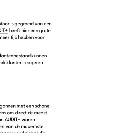
ntoor is gegroeid van een
DIT+
heeft hier een grote
 meer tijd hebben voor
”
 klantenbestand kunnen
 Ook klanten reageren
begonnen met een schone
kans om direct de meest
 van AUDIT+ waren
eren van de modernste