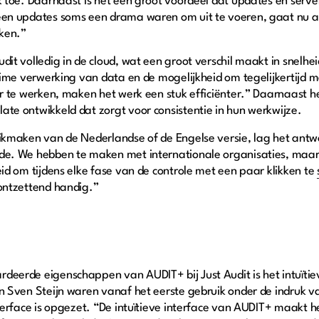
k toe. Daarnaast is het een groot voordeel dat updates en serv
een updates soms een drama waren om uit te voeren, gaat nu a
jken.”
dit volledig in de cloud, wat een groot verschil maakt in snelh
-time verwerking van data en de mogelijkheid om tegelijkertijd m
er te werken, maken het werk een stuk efficiënter.” Daarnaast h
te ontwikkeld dat zorgt voor consistentie in hun werkwijze.
uikmaken van de Nederlandse of de Engelse versie, lag het ant
de. We hebben te maken met internationale organisaties, maar
eid om tijdens elke fase van de controle met een paar klikken te
ontzettend handig.”
eerde eigenschappen van AUDIT+ bij Just Audit is het intuïtie
n Sven Steijn waren vanaf het eerste gebruik onder de indruk v
nterface is opgezet. “De intuïtieve interface van AUDIT+ maakt h