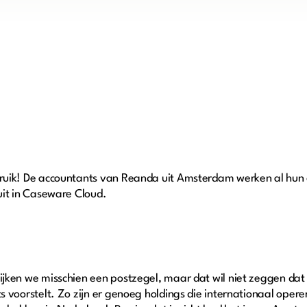
bruik! De accountants van Reanda uit Amsterdam werken al hun
 uit in Caseware Cloud.
ijken we misschien een postzegel, maar dat wil niet zeggen da
s voorstelt. Zo zijn er genoeg holdings die internationaal opere