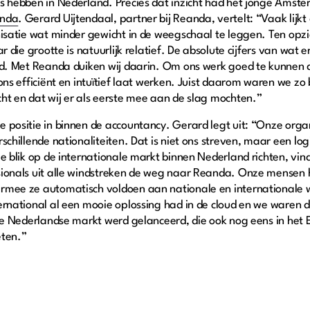
s hebben in Nederland. Precies dat inzicht had het jonge Amst
nda
. Gerard Uijtendaal, partner bij Reanda, vertelt: “Vaak lijk
isatie wat minder gewicht in de weegschaal te leggen. Ten opzi
r die grootte is natuurlijk relatief. De absolute cijfers van wat 
rd. Met Reanda duiken wij daarin. Om ons werk goed te kunnen
ns efficiënt en intuïtief laat werken. Juist daarom waren we zo
ht en dat wij er als eerste mee aan de slag mochten.”
positie in binnen de accountancy. Gerard legt uit: “Onze organ
schillende nationaliteiten. Dat is niet ons streven, maar een lo
e blik op de internationale markt binnen Nederland richten, vi
ionals uit alle windstreken de weg naar Reanda. Onze mensen
mee ze automatisch voldoen aan nationale en internationale w
rnational al een mooie oplossing had in de cloud en we waren da
de Nederlandse markt werd gelanceerd, die ook nog eens in het 
eten.”