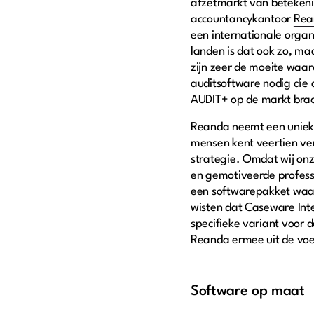
afzetmarkt van betekeni
accountancykantoor
Rea
een internationale organ
landen is dat ook zo, maa
zijn zeer de moeite waa
auditsoftware nodig die o
AUDIT+
op de markt brac
Reanda neemt een unieke 
mensen kent veertien ver
strategie. Omdat wij onz
en gemotiveerde profess
een softwarepakket waar
wisten dat Caseware Inte
specifieke variant voor 
Reanda ermee uit de vo
Software op maat