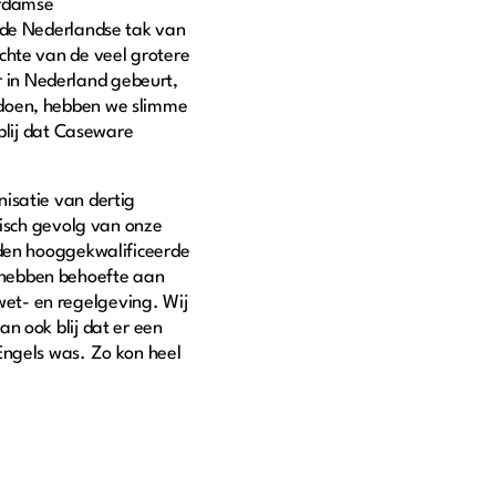
erdamse
t de Nederlandse tak van
chte van de veel grotere
er in Nederland gebeurt,
 doen, hebben we slimme
 blij dat Caseware
isatie van dertig
gisch gevolg van onze
nden hooggekwalificeerde
 hebben behoefte aan
et- en regelgeving. Wij
n ook blij dat er een
Engels was. Zo kon heel