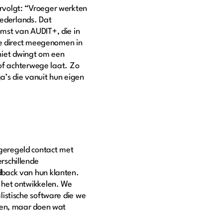
rvolgt: “Vroeger werkten
ederlands. Dat
mst van AUDIT+, die in
je direct meegenomen in
 niet dwingt om een
 of achterwege laat. Zo
’s die vanuit hun eigen
geregeld contact met
rschillende
dback van hun klanten.
 het ontwikkelen. We
istische software die we
eren, maar doen wat