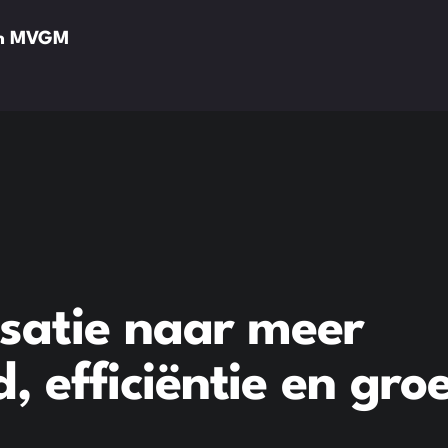
van MVGM
isatie naar meer
 efficiëntie en gro