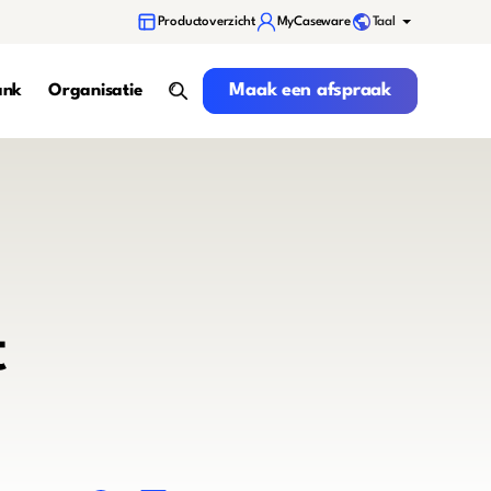
Taal
Productoverzicht
MyCaseware
Maak een afspraak
Maak een afspraak
ank
Organisatie
search
t