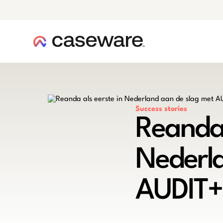
caseware logo
Success stories
Reanda 
Nederla
AUDIT+