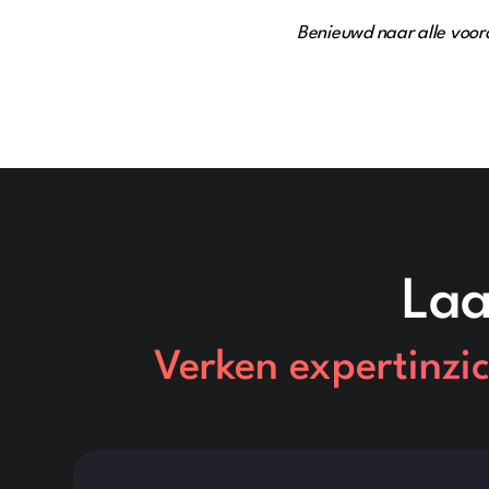
Benieuwd naar alle voor
Laa
Verken expertinzic
Dit is wat tekst in een div-blok.