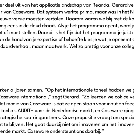
r deel uit van het applicatielandschap van Reanda. Gerard ve
r van Caseware. Dat systeem werkte prima, maar was in het N
ieuwe versie moesten vertalen. Daarom waren we blij met de ko
nog eens in de cloud draait. Als je het programma opent, word 
t of moet stellen. Daarbij is het fijn dat het programma je juist
Aan de hand van je expertise of behoefte kies je wat je opneemt
ndaardverhaal, maar maatwerk. Wel zo prettig voor onze collega
en al jaren samen. “Op het internationale toneel hadden we 
aseware International,” zegt Gerard. “Zo leerden we ook de ve
et mooie van Caseware is dat ze open staan voor input en fee
n tool als AUDIT+ voor de Nederlandse markt, en Caseware ging
rategische sparringpartners. Onze propositie vraagt om special
t te blijven. Het gaat daarbij niet om innoveren om het innov
derende markt. Caseware ondersteunt ons daarbij.”