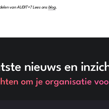
delen van AUDIT+? Lees ons
blog
.
tste nieuws en inzic
hten om je organisatie voo