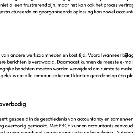
iet alleen frustrerend zijn, maar het kan ook het proces vertra
gestructureerde en georganiseerde oplossing kan zowel accounta
af van andere werkzaamheden en kost tijd. Vooral wanneer bij
dere berichten is verdwaald. Daarnaast kunnen de meeste e-mail
ngrijke berichten moeten worden verwijderd om ruimte te mak
gelijk is om alle communicatie met klanten geordend op één plek
 overbodig
heeft gespeeld in de geschiedenis van accountancy en samenwer
nweg overbodig gemaakt. Met PBC+ kunnen accountants eenvoud
ocatie voor geoptimaliseerde organisatie en beveiliging. Automa