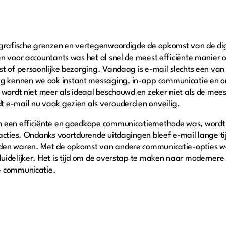
ografische grenzen en vertegenwoordigde de opkomst van de di
n voor accountants was het al snel de meest efficiënte manier 
t of persoonlijke bezorging. Vandaag is e-mail slechts een van 
kennen we ook instant messaging, in-app communicatie en onl
n wordt niet meer als ideaal beschouwd en zeker niet als de me
 e-mail nu vaak gezien als verouderd en onveilig.
n een efficiënte en goedkope communicatiemethode was, wordt
racties. Ondanks voortdurende uitdagingen bleef e-mail lange t
nden waren. Met de opkomst van andere communicatie-opties 
idelijker. Het is tijd om de overstap te maken naar modernere o
e communicatie.