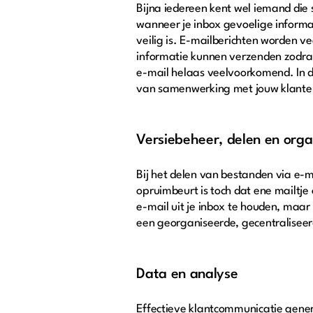
Bijna iedereen kent wel iemand die 
wanneer je inbox gevoelige informa
veilig is. E-mailberichten worden v
informatie kunnen verzenden zodra 
e-mail helaas veelvoorkomend. In d
van samenwerking met jouw klanten,
Versiebeheer, delen en orga
Bij het delen van bestanden via e-m
opruimbeurt is toch dat ene mailtj
e-mail uit je inbox te houden, maa
een georganiseerde, gecentraliseer
Data en analyse
Effectieve klantcommunicatie gene