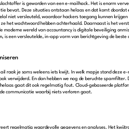
slachtoffer is geworden van een e-mailhack. Het is enorm vervel
tie bevat. Deze situaties ontstaan helaas en dat komt doorda
eelal niet versleuteld, waardoor hackers toegang kunnen krijgen 
ze het wachtwoord hebben achterhaald. Daarnaast is het verstu
e moderne wereld van accountancy is digitale beveiliging onmis
 is een versleutelde, in-app vorm van berichtgeving de beste 
niseren
ail raak je soms weleens iets kwijt. In welk mapje stond deze e-
e ook verwijderd. En dan hebben we nog de beruchte spamfilter
r helaas gaat dit ook regelmatig fout. Cloud-gebaseerde platf
de communicatie waarbij niets verloren gaat.
reert regelmatig waardevolle gegevens en analyses. Het kwijtr