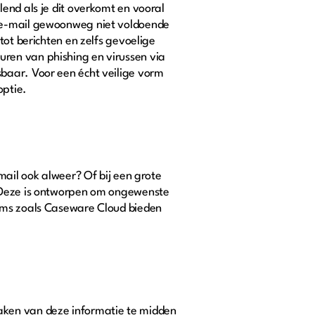
end als je dit overkomt en vooral
t e-mail gewoonweg niet voldoende
tot berichten en zelfs gevoelige
ren van phishing en virussen via
baar. Voor een écht veilige vorm
optie.
mail ook alweer? Of bij een grote
. Deze is ontworpen om ongewenste
orms zoals Caseware Cloud bieden
aken van deze informatie te midden