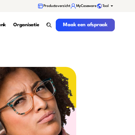
Taal
Productoverzicht
MyCaseware
Maak een afspraak
Maak een afspraak
ank
Organisatie
search