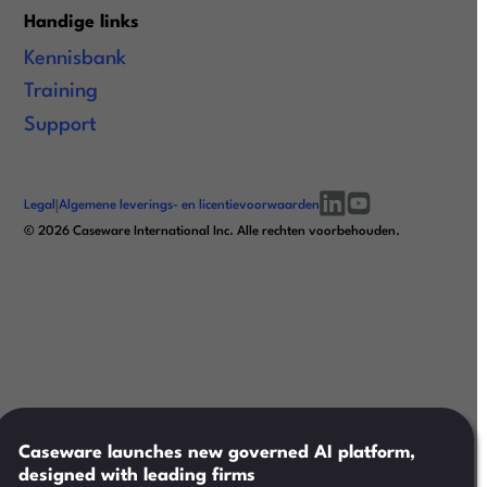
Handige links
Kennisbank
Training
Support
Legal
|
Algemene leverings- en licentievoorwaarden
linkedin
youtube
©
2026
Caseware International Inc. Alle rechten voorbehouden.
Caseware launches new governed AI platform,
designed with leading firms