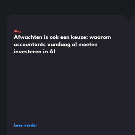
Dit is wat tekst in een div-blok.
Dit
Blog
Afwachten is ook een keuze: waarom
accountants vandaag al moeten
investeren in AI
Lees verder