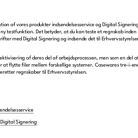
ion af vores produkter indsendelsesservice og Digital Signering
y testfunktion. Det betyder, at du kan teste et regnskab inden d
rifter med Digital Signering og indsende det til Erhvervsstyrels
fektivisering af deres del af arbejdsprocessen, men som en del a
r at flytte filer mellem forskellige systemer. Casewares tre-i-en
beretter regnskaber til Erhvervsstyrelsen.
endelsesservice
m
Digital Signering