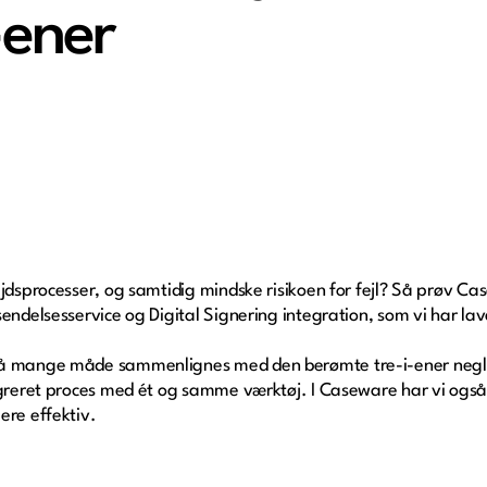
-ener
ejdsprocesser, og samtidig mindske risikoen for fejl? Så prøv Ca
sendelsesservice og Digital Signering integration, som vi har l
på mange måde sammenlignes med den berømte tre-i-ener negl
egreret proces med ét og samme værktøj. I Caseware har vi også
ere effektiv.