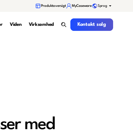
Sprog
Produktoversigt
MyCaseware
Kontakt salg
Kontakt salg
er
Viden
Virksomhed
search
sser med