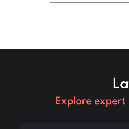
La
Explore expert 
Dette er noget tekst inde i en div-blok.