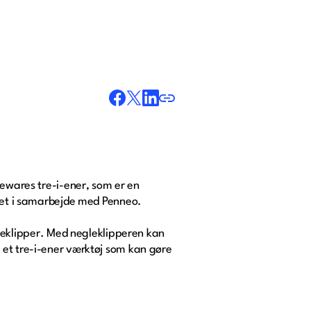
sewares tre-i-ener, som er en
avet i samarbejde med Penneo.
eklipper. Med negleklipperen kan
 et tre-i-ener værktøj som kan gøre