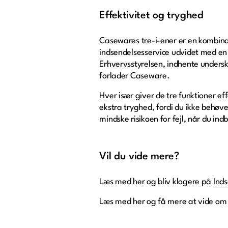
Effektivitet og tryghed
Casewares tre-i-ener er en kombinat
indsendelsesservice udvidet med en n
Erhvervsstyrelsen, indhente undersk
forlader Caseware.
Hver især giver de tre funktioner ef
ekstra tryghed, fordi du ikke behøve
mindske risikoen for fejl, når du ind
Vil du vide mere?
Læs med her og bliv klogere på
Inds
Læs med her og få mere at vide o