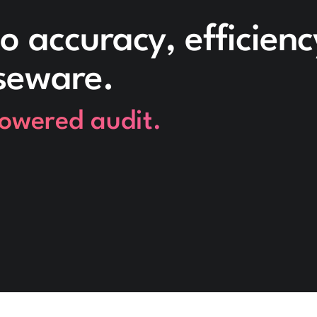
o accuracy, efficien
seware.
powered audit.