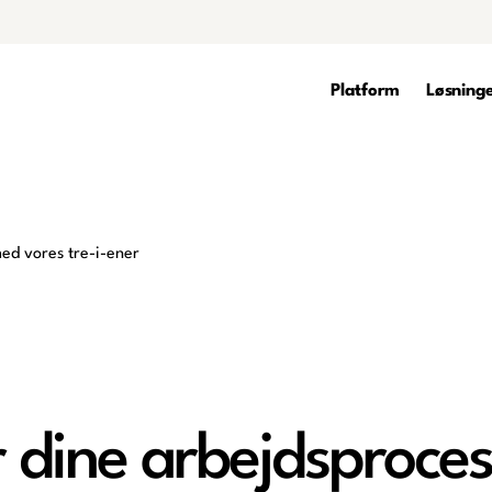
Platform
Løsning
er dine arbejdsproce