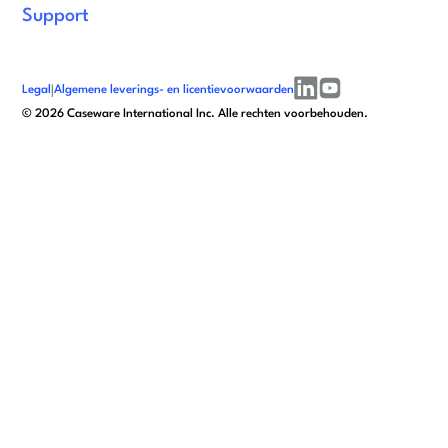
Support
Legal
|
Algemene leverings- en licentievoorwaarden
linkedin
youtube
©
2026
Caseware International Inc. Alle rechten voorbehouden.