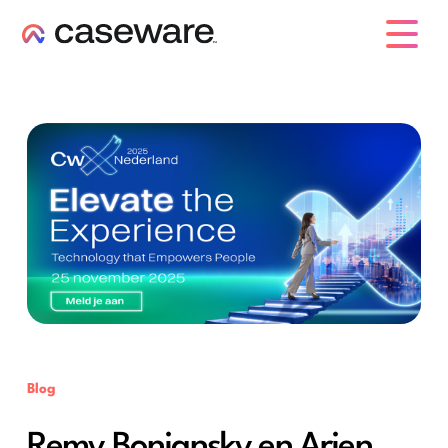
caseware logo
Blog
Remy Bonjansky en Arjen