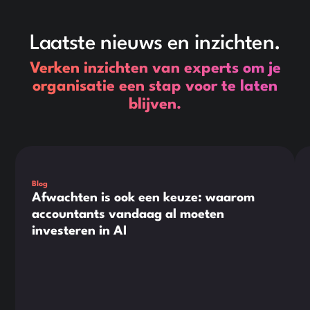
Laatste nieuws en inzichten.
Verken inzichten van experts om je
organisatie een stap voor te laten
blijven.
Dit is wat tekst in een div-blok.
Dit
Blog
Afwachten is ook een keuze: waarom
accountants vandaag al moeten
investeren in AI