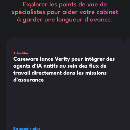
Explorer les points de vue de
spécialistes pour aider votre cabinet
à garder une longueur d'avance.
This is some text inside of a div block.
Thi
Actualités
Caseware lance Verity pour intégrer des
agents d'IA natifs au sein des flux de
travail directement dans les missions
d'assurance
En savoir plus