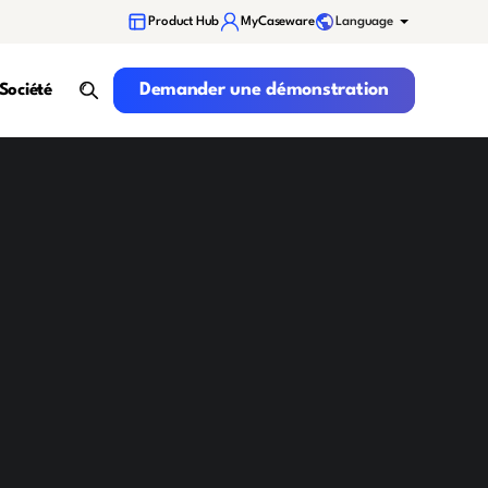
Language
Product Hub
MyCaseware
Demander une démonstration
Demander une démonstration
Société
search