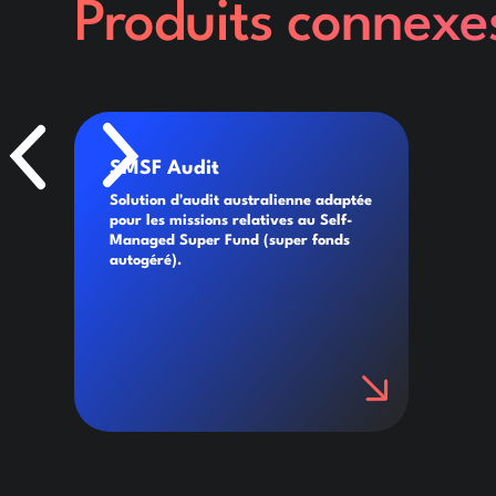
Produits connexe
SMSF Audit
Solution d'audit australienne adaptée
pour les missions relatives au Self-
Managed Super Fund (super fonds
autogéré).