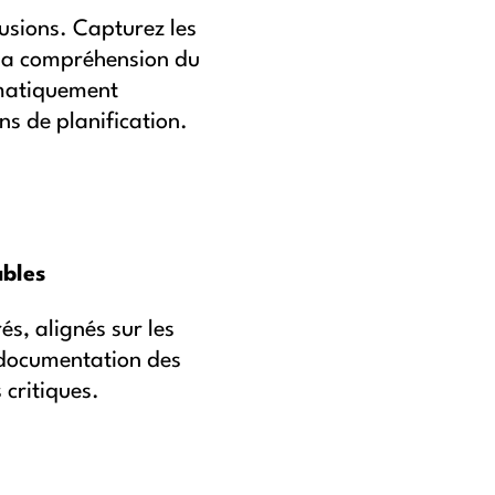
lusions. Capturez les
 la compréhension du
omatiquement
ons de planification.
bles
és, alignés sur les
 documentation des
 critiques.