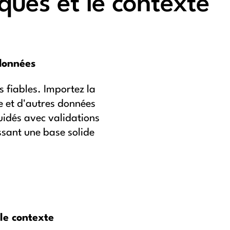
sques et le contexte
données
fiables. Importez la
re et d'autres données
uidés avec validations
issant une base solide
le contexte