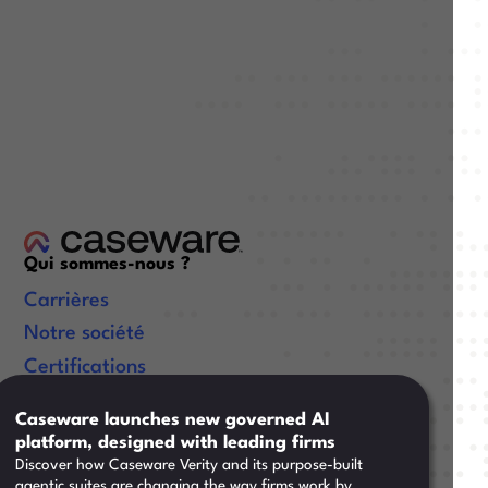
Qui sommes-nous ?
Carrières
Notre société
Certifications
Liens utiles
Caseware launches new governed AI
platform, designed with leading firms
Ressources
Discover how Caseware Verity and its purpose-built
Formation
agentic suites are changing the way firms work by