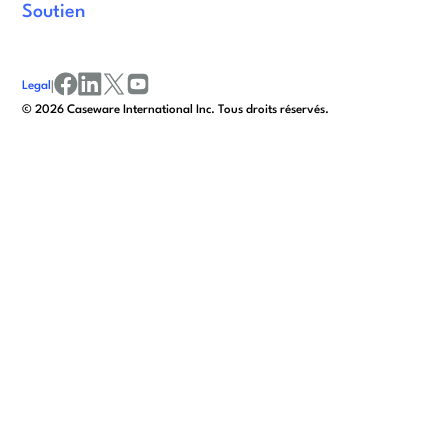
Soutien
Legal
|
facebook
linkedin
x/twitter
youtube
© 2026 Caseware International Inc. Tous droits réservés.