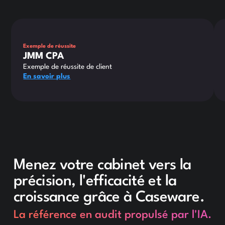
This is some text inside of a div block.
Thi
Exemple de réussite
JMM CPA
Exemple de réussite de client
En savoir plus
Menez votre cabinet vers la
précision, l'efficacité et la
croissance grâce à Caseware.
La référence en audit propulsé par l'IA.