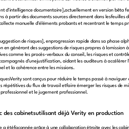
nt d'intelligence documentaire],actuellement en version bêta 
ons à partir des documents sources directement dans lesfeuilles d
acollecte manuelle d'éléments probants et recentrant le temps p
uggestion de risques], enprogression rapide dans sa phase alpha
ion en générant des suggestions de risques propres à lamission à
tives comme les procès-verbaux du conseil, les risques et contrô
compagnés d'unejustification, aidant les auditeurs à accélérer 
l et la cohérence entre les missions.
tiquesVerity sont conçus pour réduire le temps passé à navigue
répétitives du flux de travail etfaire émerger les risques de mis
 professionnel et le jugement professionnel.
 des cabinetsutilisant déjà Verity en production
 a étéfaçonnée grâce à une collaboration étroite avec les ca