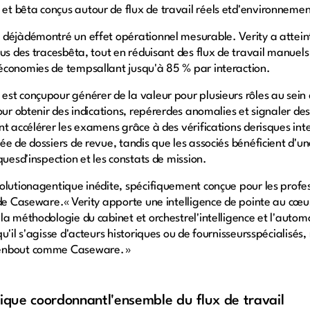
t bêta conçus autour de flux de travail réels etd'environnemen
déjàdémontré un effet opérationnel mesurable. Verity a atteint
sus des tracesbêta, tout en réduisant des flux de travail manuel
économies de tempsallant jusqu'à 85 % par interaction.
st conçupour générer de la valeur pour plusieurs rôles au sein
our obtenir des indications, repérerdes anomalies et signaler de
t accélérer les examens grâce à des vérifications derisques inte
e de dossiers de revue, tandis que les associés bénéficient d'unev
quesd'inspection et les constats de mission.
olutionagentique inédite, spécifiquement conçue pour les profes
 de Caseware.« Verity apporte une intelligence de pointe au cœ
la méthodologie du cabinet et orchestrel'intelligence et l'autom
u'il s'agisse d'acteurs historiques ou de fournisseursspécialisés,
 enbout comme Caseware. »
nique coordonnantl'ensemble du flux de travail