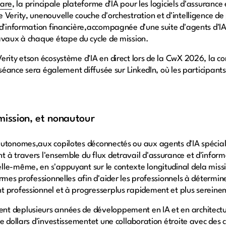
are
, la principale plateforme d'IA pour les logiciels d'assurance
 Verity, unenouvelle couche d'orchestration et d'intelligence de
d'information financière,accompagnée d'une suite d'agents d'IA 
avaux à chaque étape du cycle de mission.
erity etson écosystème d'IA en direct lors de la CwX 2026, la co
a séance sera également diffusée sur LinkedIn, où les participants
 mission, et nonautour
utonomes,aux copilotes déconnectés ou aux agents d'IA spéciali
 à travers l'ensemble du flux detravail d'assurance et d'inform
le-même, en s'appuyant sur le contexte longitudinal dela missi
rmes professionnelles afin d'aider les professionnels à détermine
t professionnel et à progresserplus rapidement et plus serein
nt deplusieurs années de développement en IA et en architec
e dollars d'investissementet une collaboration étroite avec des 