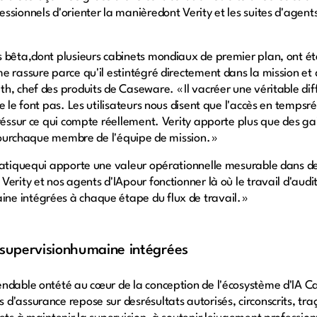
ssionnels d'orienter la manièredont Verity et les suites d'agent
s bêta,dont plusieurs cabinets mondiaux de premier plan, ont 
e rassure parce qu'il estintégré directement dans la mission et
, chef des produits de Caseware. « Il vacréer une véritable diff
 le font pas. Les utilisateurs nous disent que l'accès en tempsrée
réssur ce qui compte réellement. Verity apporte plus que des gain
 pourchaque membre de l'équipe de mission. »
pratiquequi apporte une valeur opérationnelle mesurable dans 
erity et nos agents d'IApour fonctionner là où le travail d'audi
e intégrées à chaque étape du flux de travail. »
 supervisionhumaine intégrées
endable ontété au cœur de la conception de l'écosystème d'IA 
'assurance repose sur desrésultats autorisés, circonscrits, traç