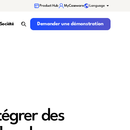
Language
Product Hub
MyCaseware
Demander une démonstration
Demander une démonstration
Société
search
tégrer des