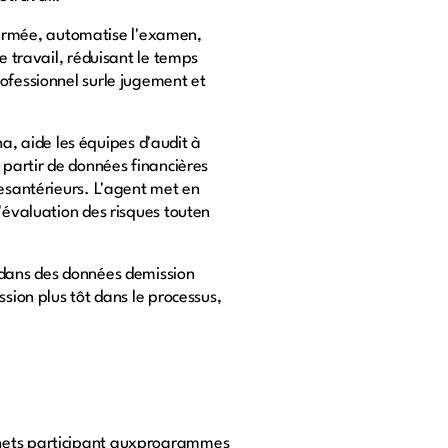
fermée, automatise l'examen,
e travail, réduisant le temps
rofessionnel surle jugement et
, aide les équipes d'audit à
 partir de données financières
lesantérieurs. L'agent met en
l'évaluation des risques touten
r dans des données demission
sion plus tôt dans le processus,
binets participant auxprogrammes