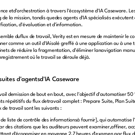
ence etd'orchestration à travers l'écosystème d'IA Caseware. Le
g de la mission, tandis quedes agents d'IA spécialisés exécutent
ication, d'évaluation et d'information.
mble duflux de travail, Verity est en mesure de maintenir le co
onner comme un outil d'IAisolé greffé à une application ou à un
ts de réduire la fragmentation, d'éliminer lanavigation manuel
registrement où le travail se déroule déjà.
 suites d'agentsd'IA Caseware
ail demission de bout en bout, avec l'objectif d'automatiser 50
 répétitifs du flux detravail complet : Prepare Suite, Plan Suit
de travail sont les suivants :
de liste de contrôle des informationsà fournir], qui automatise 
 des citations que les auditeurs peuvent examiner,affiner, acc
mettant d'économiser en moyenne 2,7 heures d'examen par flux d