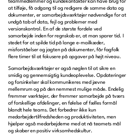
teammedlemmer og kundekontakter kan have brug for
at tilføje, få adgang til og redigere de samme data og
dokumenter, er samarbejdsværktøjer nødvendige for at
undgå tab af data, fejl og problemer med
versionskontrol. En af de største fordele ved
samarbejde inden for regnskab er, at man sparer tid. I
stedet for at spilde tid på lange e-mailkæder,
misforståelser og jagten på dokumenter, får fagfolk
flere timer til at fokusere på opgaver på højt niveau.
Samarbejdsværktøjer er også nøglen til at sikre en
smidig og gennemsigtig kundeoplevelse. Opdateringer
og forsinkelser skal kommunikeres med jævne
mellemrum og på den nemmest mulige måde. Endelig
fremmer værktøjer, der fremmer samarbejde på tværs
af forskellige afdelinger, en følelse af fælles formål
blandt hele teams. Det forbedrer ikke kun
medarbejdertilfredsheden og produktiviteten, men
hjælper også medarbejderne med at nå teamets mål
og skaber en positiv virksomhedskultur.