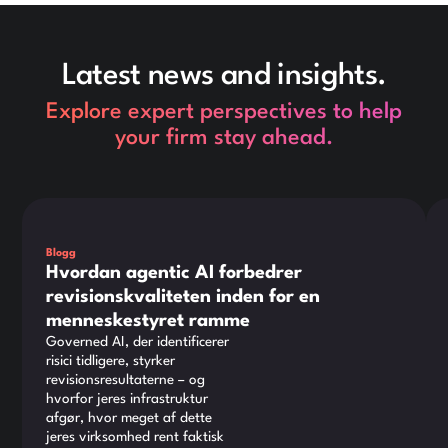
Latest news and insights.
Explore expert perspectives to help
your firm stay ahead.
Dette er noget tekst inde i en div-blok.
Det
Blogg
Hvordan agentic AI forbedrer
revisionskvaliteten inden for en
menneskestyret ramme
Governed AI, der identificerer
risici tidligere, styrker
revisionsresultaterne – og
hvorfor jeres infrastruktur
afgør, hvor meget af dette
jeres virksomhed rent faktisk