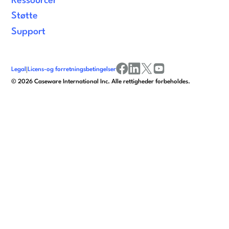
Ressourcer
Støtte
Support
Legal
|
Licens-og forretningsbetingelser
facebook
linkedin
x/twitter
youtube
©
2026
Caseware International Inc. Alle rettigheder forbeholdes.