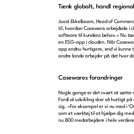
Tænk globalt, handl regional
Joost Ekkelboom, Head of Commercia
til, hvordan Caseware arbejdede i cl
software til kundens behov.« Nu tæ
en ESG-app i clouden. Når Caseware
app endnu hurtigere, end vi kunne t
andre lande arbejder på det hver d
Casewares forandringer
Nogle gange er det svært at sætte n
Fordi al udvikling sker så hurtigt 
sig. »For eksempel er vi nu med i ‘
som et værktøj til at hjælpe dig me
nu 800 medarbejdere i hele verdene