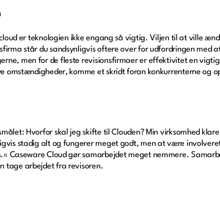
n
 cloud er teknologien ikke engang så vigtig. Viljen til at ville 
firma står du sandsynligvis oftere over for udfordringen med a
e, men for de fleste revisionsfirmaer er effektivitet en vigtig gr
 nye omstændigheder, komme et skridt foran konkurrenterne og 
målet: Hvorfor skal jeg skifte til Clouden? Min virksomhed klar
gvis stadig alt og fungerer meget godt, men at være involveret 
kurs.« Caseware Cloud gør samarbejdet meget nemmere. Samarbe
 tage arbejdet fra revisoren.