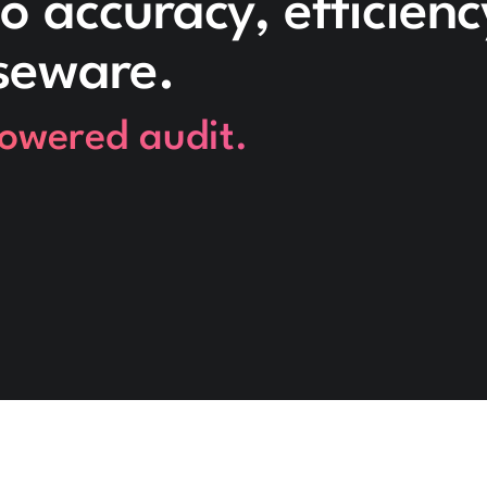
o accuracy, efficien
seware.
powered audit.