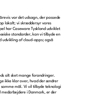
 årevis var det udsagn, der passede
op lokalt; vi skræddersyr vores
pel har Caseware Tyskland udviklet
iske standarder, kan vi tilbyde en
ed udvikling af cloud-apps; også
ods alt sket mange forandringer.
ge ikke klar over, hvad der ændrer
 samme mål. Vi vil tilbyde teknologi
al medarbejdere i Danmark, er der