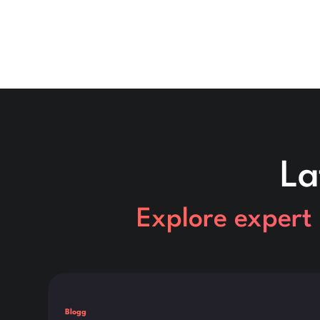
La
Explore expert 
Dette er noget tekst inde i en div-blok.
Blogg