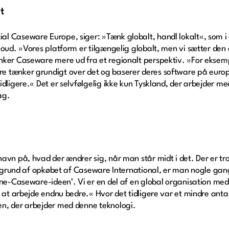
t
l Caseware Europe, siger: »Tænk globalt, handl lokalt«, som i
oud. »Vores platform er tilgængelig globalt, men vi sætter den 
nker Caseware mere ud fra et regionalt perspektiv. »For eksem
 tænker grundigt over det og baserer deres software på europæ
idligere.« Det er selvfølgelig ikke kun Tyskland, der arbejder m
ag.
avn på, hvad der ændrer sig, når man står midt i det. Der er tr
på grund af opkøbet af Caseware International, er man nogle gan
One-Caseware-ideen’. Vi er en del af en global organisation med
d at arbejde endnu bedre.« Hvor det tidligere var et mindre ant
n, der arbejder med denne teknologi.