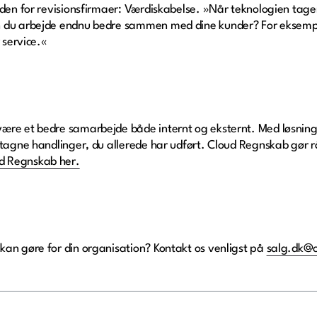
den for revisionsfirmaer: Værdiskabelse. »Når teknologien tager a
n du arbejde endnu bedre sammen med dine kunder? For eksempe
 service.«
være et bedre samarbejde både internt og eksternt. Med løsnin
entagne handlinger, du allerede har udført. Cloud Regnskab gør
d Regnskab her.
kan gøre for din organisation? Kontakt os venligst på
salg.dk@