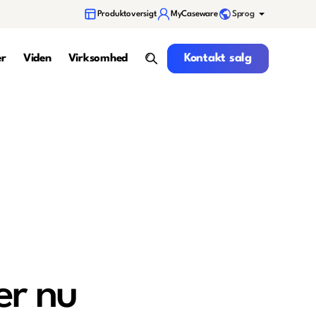
Sprog
Produktoversigt
MyCaseware
Kontakt salg
Kontakt salg
er
Viden
Virksomhed
search
er nu