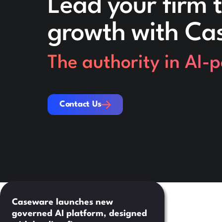
Lead your firm t
growth with Ca
The authority in AI-
Contact Us
Contact Us
Caseware launches new
governed AI platform, designed