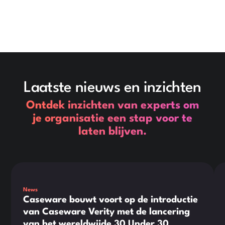
Laatste nieuws en inzichten
Ontdek inzichten van experts om
je organisatie een stap voor te
laten blijven.
This is some text inside of a div block.
Thi
News
Caseware bouwt voort op de introductie
van Caseware Verity met de lancering
van het wereldwijde 30 Under 30