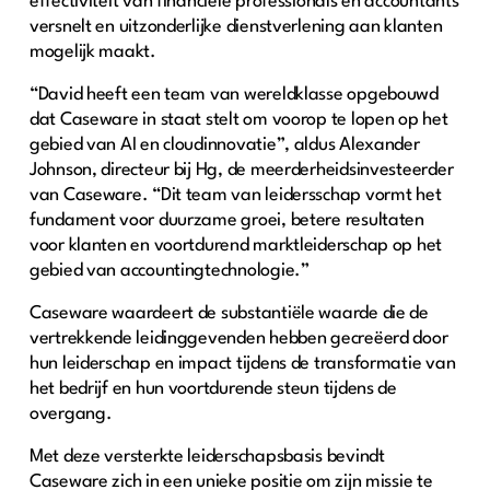
effectiviteit van financiële professionals en accountants
versnelt en uitzonderlijke dienstverlening aan klanten
mogelijk maakt.
“David heeft een team van wereldklasse opgebouwd
dat Caseware in staat stelt om voorop te lopen op het
gebied van AI en cloudinnovatie”, aldus Alexander
Johnson, directeur bij Hg, de meerderheidsinvesteerder
van Caseware. “Dit team van leidersschap vormt het
fundament voor duurzame groei, betere resultaten
voor klanten en voortdurend marktleiderschap op het
gebied van accountingtechnologie.”
Caseware waardeert de substantiële waarde die de
vertrekkende leidinggevenden hebben gecreëerd door
hun leiderschap en impact tijdens de transformatie van
het bedrijf en hun voortdurende steun tijdens de
overgang.
Met deze versterkte leiderschapsbasis bevindt
Caseware zich in een unieke positie om zijn missie te