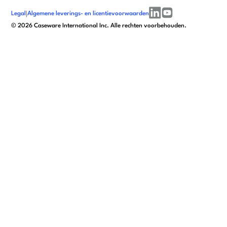
Legal
|
Algemene leverings- en licentievoorwaarden
linkedin
youtube
©
2026
Caseware International Inc. Alle rechten voorbehouden.