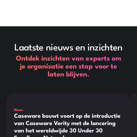
Laatste nieuws en inzichten
Ontdek inzichten van experts om
je organisatie een stap voor te
laten blijven.
This is some text inside of a div block.
Thi
News
Caseware bouwt voort op de introductie
van Caseware Verity met de lancering
van het wereldwijde 30 Under 30