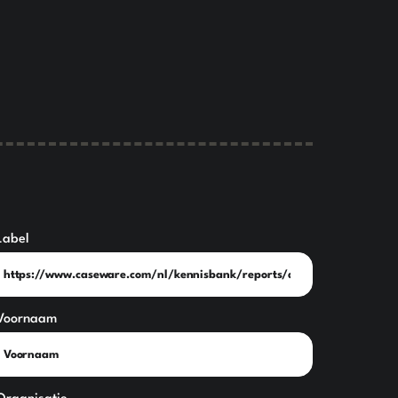
Label
Voornaam