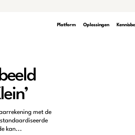
Platform
Oplossingen
Kennisb
beeld
lein’
aarrekening met de
gestandaardiseerde
e kan...