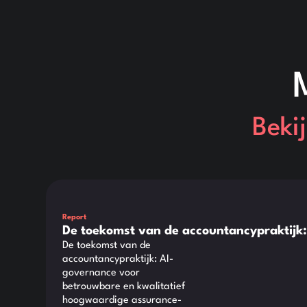
Beki
Dit is wat tekst in een div-blok.
Report
De toekomst van de accountancypraktijk
De toekomst van de
accountancypraktijk: AI-
governance voor
betrouwbare en kwalitatief
hoogwaardige assurance-