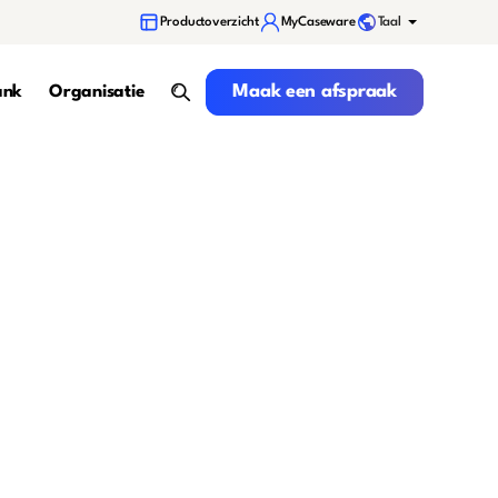
Taal
Productoverzicht
MyCaseware
Maak een afspraak
Maak een afspraak
ank
Organisatie
search