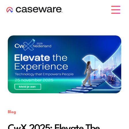
caseware logo
Blog
CwX 2025: Elevate The