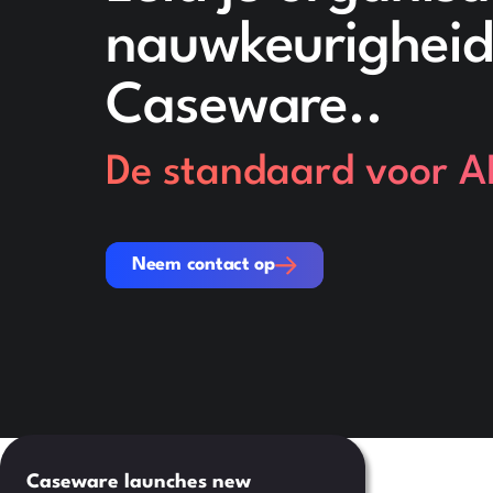
nauwkeurigheid,
Caseware..
De standaard voor AI
Neem contact op
Neem contact op
Caseware launches new