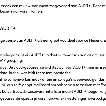
s er ook een review-document toegevoegd aan AUDIT+. Deze re
 dossier naar voren komen.
n AUDIT+
ige versie van AUDIT+ als een groot voordeel voor de Nederla
troleopdracht via AUDIT+ voldoet automatisch aan de actuele w
AAP groupings.
atie: De cloud-gebaseerde architectuur van AUDIT+ minimaliseert
ata-laden, wat leidt tot betere prestaties.
ine samenwerken met klanten en collega’s is eenvoudiger dan o
 Nu dus zelfs geoptimaliseerd om ook samen te werken met Enge
ief: De vertrouwde Caseware-interface maakt AUDIT+ toegankeli
d-gebaseerde opzet zijn dure hardware-investeringen overbodig; 