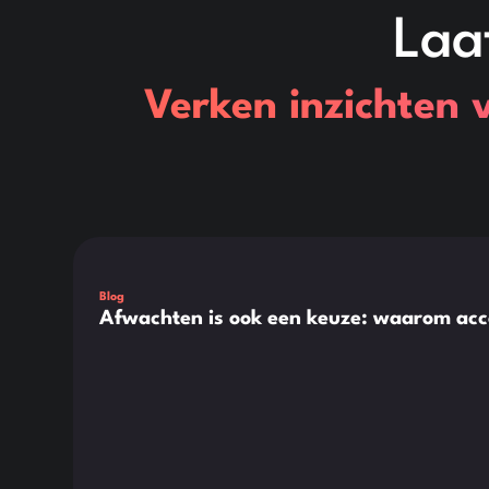
Laa
Verken inzichten 
Dit is wat tekst in een div-blok.
Blog
Afwachten is ook een keuze: waarom acc