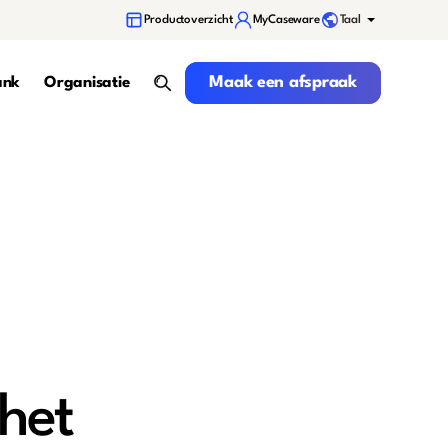
Taal
Productoverzicht
MyCaseware
Maak een afspraak
Maak een afspraak
ank
Organisatie
search
het