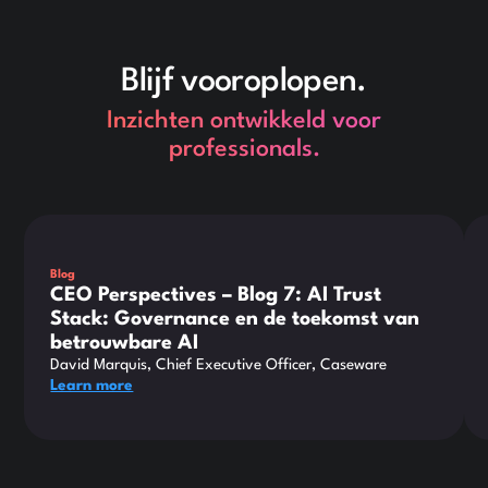
Blijf vooroplopen.
Inzichten ontwikkeld voor
professionals.
This is some text inside of a div block.
Thi
Blog
CEO Perspectives – Blog 7: AI Trust
Stack: Governance en de toekomst van
betrouwbare AI
David Marquis, Chief Executive Officer, Caseware
Learn more