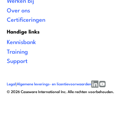
Werken bij
Over ons
Certificeringen
Handige links
Kennisbank
Training
Support
Legal
|
Algemene leverings- en licentievoorwaarden
linkedin
youtube
©
2026
Caseware International Inc. Alle rechten voorbehouden.