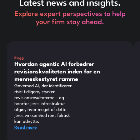
Latest news and insights.
Explore expert perspectives to help
your firm stay ahead.
Dette er noget tekst inde i en div-blok.
Det
Blogg
Hvordan agentic AI forbedrer
revisionskvaliteten inden for en
menneskestyret ramme
Governed AI, der identificerer
risici tidligere, styrker
revisionsresultaterne – og
hvorfor jeres infrastruktur
afgør, hvor meget af dette
jeres virksomhed rent faktisk
kan udnytte.
Read more